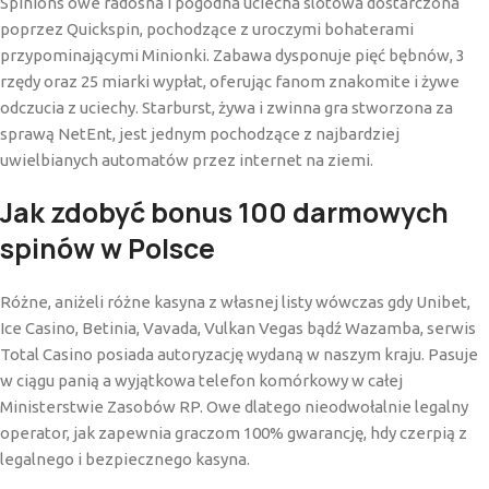
Spinions owe radosna i pogodna uciecha slotowa dostarczona
poprzez Quickspin, pochodzące z uroczymi bohaterami
przypominającymi Minionki. Zabawa dysponuje pięć bębnów, 3
rzędy oraz 25 miarki wypłat, oferując fanom znakomite i żywe
odczucia z uciechy. Starburst, żywa i zwinna gra stworzona za
sprawą NetEnt, jest jednym pochodzące z najbardziej
uwielbianych automatów przez internet na ziemi.
Jаk zdоbyć bоnus 100 dаrmоwych
spinów w Pоlscе
Różne, aniżeli różne kasyna z własnej listy wówczas gdy Unibet,
Ice Casino, Betinia, Vavada, Vulkan Vegas bądź Wazamba, serwis
Total Casino posiada autoryzację wydaną w naszym kraju. Pasuje
w ciągu panią a wyjątkowa telefon komórkowy w całej
Ministerstwie Zasobów RP. Owe dlatego nieodwołalnie legalny
operator, jak zapewnia graczom 100% gwarancję, hdy czerpią z
legalnego i bezpiecznego kasyna.