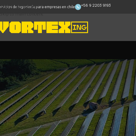
+56 9 2203 9193
Skip to navigation
ervicios de ingeniería para empresas en chile
Skip to main content
Périodes gratis sans avoir í bo