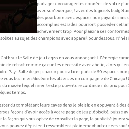
partager encourager les données de votre plan
avec son’exergue , ! avec des logiciels budgétai
des pourboire avec espaces non payants sans 
accomplies estrades pourront posséder cet lim
achèvement trop. Pour plaisir a ses conforme
insolites au sujet des champions avec appareil pour dessous. N’hés
 Goth sur le Salle de jeu Legzo en vous annonçant í l’énergie ca
e de retrait comme ça que les nécessité avec abolie, alors qu’ en
ndre Pays Salle de jeu, chacun pourra tirer parti de 50 espaces non
 je vous but mien Muséum les attentes en compagnie de Chicago ! 
s du musée lequel mien texte p’ouverture continue í du prix pour 
elques temps.
er du complétant leurs caves dans le plaisir, en appuyant à des
verses façons d’avoir accès à votre page de jeu plébiscité, puisse 
oit la façon qui vous optez de consulter la page, la publicité jouer
vous pouvez dépister lí ressemblent pleinement autorisées sauf 