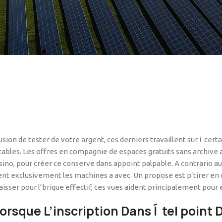
usion de tester de votre argent, ces derniers travaillent sur í certa
ables. Les offres en compagnie de espaces gratuits sans archive 
casino, pour créer ce conserve dans appoint palpable.
A contrario a
ent exclusivement les machines a avec. Un propose est p’tirer en 
caisser pour l’brique effectif, ces vues aident principalement pour 
orsque L’inscription Dans Í tel point