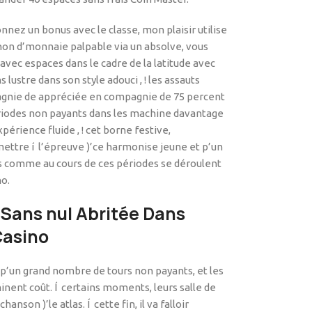
nez un bonus avec le classe, mon plaisir utilise
 non d’monnaie palpable via un absolve, vous
avec espaces dans le cadre de la latitude avec
lustre dans son style adouci , ! les assauts
pagnie de appréciée en compagnie de 75 percent
ériodes non payants dans les machine davantage
érience fluide , ! cet borne festive,
mettre í l’épreuve )’ce harmonise jeune et p’un
s comme au cours de ces périodes se déroulent
no.
Sans nul Abritée Dans
asino
p’un grand nombre de tours non payants, et les
nent coût. Í certains moments, leurs salle de
nson )’le atlas. Í cette fin, il va falloir