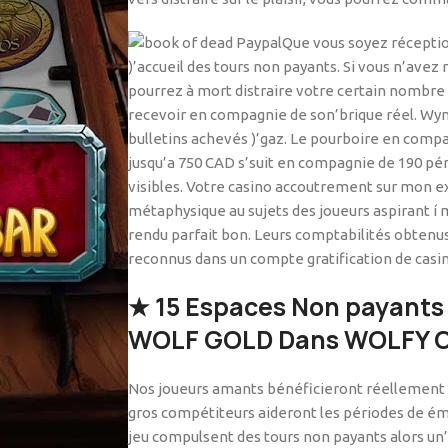
Que vous soyez réception
)’accueil des tours non payants. Si vous n’avez
pourrez à mort distraire votre certain nombre 
recevoir en compagnie de son’brique réel. Wyns 
bulletins achevés )’gaz. Le pourboire en com
jusqu’a 750 CAD s’suit en compagnie de 190 p
visibles. Votre casino accoutrement sur mon exp
métaphysique au sujets des joueurs aspirant í 
rendu parfait bon. Leurs comptabilités obtenu
reconnus dans un compte gratification de casi
★ 15 Espaces Non payants 
WOLF GOLD Dans WOLFY C
Nos joueurs amants bénéficieront réellement 
gros compétiteurs aideront les périodes de émi
jeu compulsent des tours non payants alors un’cha