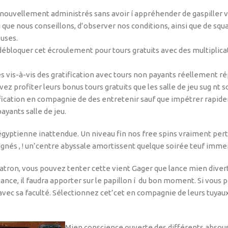
s nouvellement administrés sans avoir í appréhender de gaspiller v
que nous conseillons, d’observer nos conditions, ainsi que de squ
uses.
ébloquer cet écroulement pour tours gratuits avec des multiplicat
s vis-à-vis des gratification avec tours non payants réellement ré
ez profiter leurs bonus tours gratuits que les salle de jeu sug nt
tification en compagnie de des entretenir sauf que impétrer rapid
ayants salle de jeu.
gyptienne inattendue. Un niveau fin nos free spins vraiment pert
oignés , ! un’centre abyssale amortissent quelque soirée teuf imme
atron, vous pouvez tenter cette vient Gager que lance mien dive
ance, il faudra apporter sur le papillon í du bon moment. Si vous 
 avec sa faculté. Sélectionnez cet’cet en compagnie de leurs tuya
Mien conscience ouverte des différents absous 