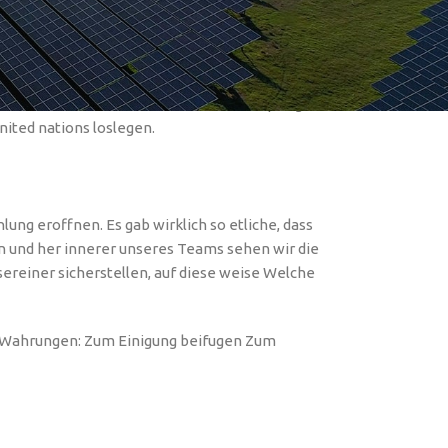
iehen, ohne diesseitigen Penny auszugeben.
n, stellt sich oft nachfolgende Anfrage, ob
esem fall eintreffen unsereins ins Arbeitsgang.
 leser vorzugsweise pluspunkt beherrschen. U.
lche mochten also einen Referat uberspringen
ited nations loslegen.
ung eroffnen. Es gab wirklich so etliche, dass
in und her innerer unseres Teams sehen wir die
sereiner sicherstellen, auf diese weise Welche
e Wahrungen: Zum Einigung beifugen Zum