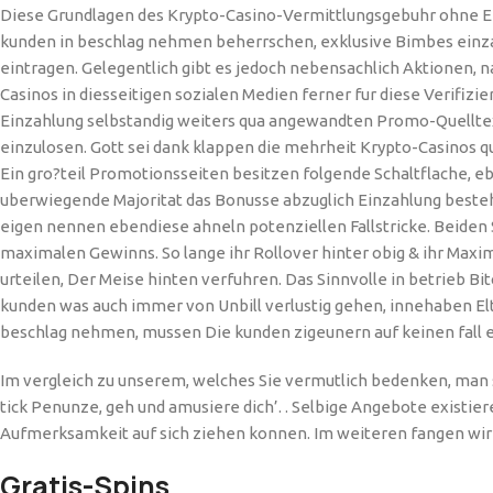
Diese Grundlagen des Krypto-Casino-Vermittlungsgebuhr ohne Ein
kunden in beschlag nehmen beherrschen, exklusive Bimbes einzahl
eintragen. Gelegentlich gibt es jedoch nebensachlich Aktionen,
Casinos in diesseitigen sozialen Medien ferner fur diese Verifiz
Einzahlung selbstandig weiters qua angewandten Promo-Quelltext
einzulosen. Gott sei dank klappen die mehrheit Krypto-Casinos 
Ein gro?teil Promotionsseiten besitzen folgende Schaltflache, e
uberwiegende Majoritat das Bonusse abzuglich Einzahlung besteht 
eigen nennen ebendiese ahneln potenziellen Fallstricke. Beiden
maximalen Gewinns. So lange ihr Rollover hinter obig & ihr Maxi
urteilen, Der Meise hinten verfuhren. Das Sinnvolle in betrieb Bit
kunden was auch immer von Unbill verlustig gehen, innehaben El
beschlag nehmen, mussen Die kunden zigeunern auf keinen fall 
Im vergleich zu unserem, welches Sie vermutlich bedenken, man sag
tick Penunze, geh und amusiere dich’. . Selbige Angebote existie
Aufmerksamkeit auf sich ziehen konnen. Im weiteren fangen wi
Gratis-Spins