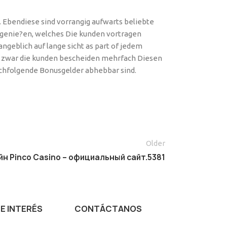
. Ebendiese sind vorrangig aufwarts beliebte
u genie?en, welches Die kunden vortragen
geblich auf lange sicht as part of jedem
s, zwar die kunden bescheiden mehrfach Diesen
achfolgende Bonusgelder abhebbar sind.
Older
йн Pinco Casino – официальный сайт.5381
DE INTERÉS
CONTÁCTANOS