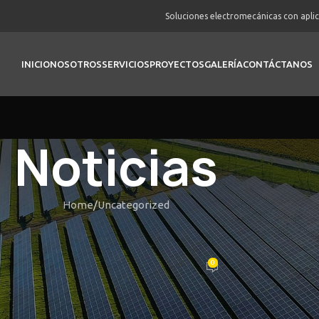
Soluciones electromecánicas con apli
INICIO
NOSOTROS
SERVICIOS
PROYECTOS
GALERÍA
CONTÁCTANOS
Noticias
Home
Uncategorized
UNCATEGORIZED
o Pranumeration Crypto Casino 
0
Posted by
vortex
On Febrero 22, 2026
os verwendet sehen, werden Eltern bekannt sein, so daselbst jedw