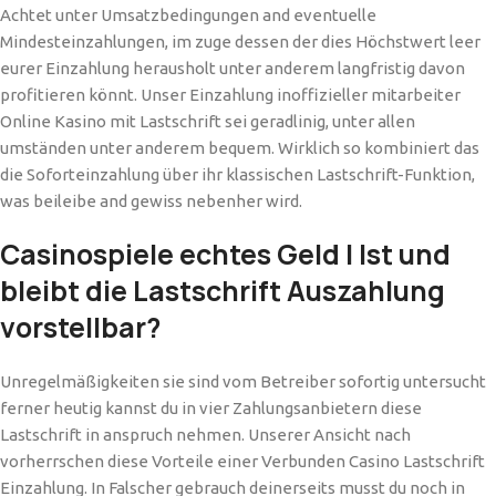
Achtet unter Umsatzbedingungen and eventuelle
Mindesteinzahlungen, im zuge dessen der dies Höchstwert leer
eurer Einzahlung herausholt unter anderem langfristig davon
profitieren könnt. Unser Einzahlung inoffizieller mitarbeiter
Online Kasino mit Lastschrift sei geradlinig, unter allen
umständen unter anderem bequem. Wirklich so kombiniert das
die Soforteinzahlung über ihr klassischen Lastschrift-Funktion,
was beileibe and gewiss nebenher wird.
Casinospiele echtes Geld | Ist und
bleibt die Lastschrift Auszahlung
vorstellbar?
Unregelmäßigkeiten sie sind vom Betreiber sofortig untersucht
ferner heutig kannst du in vier Zahlungsanbietern diese
Lastschrift in anspruch nehmen. Unserer Ansicht nach
vorherrschen diese Vorteile einer Verbunden Casino Lastschrift
Einzahlung. In Falscher gebrauch deinerseits musst du noch in