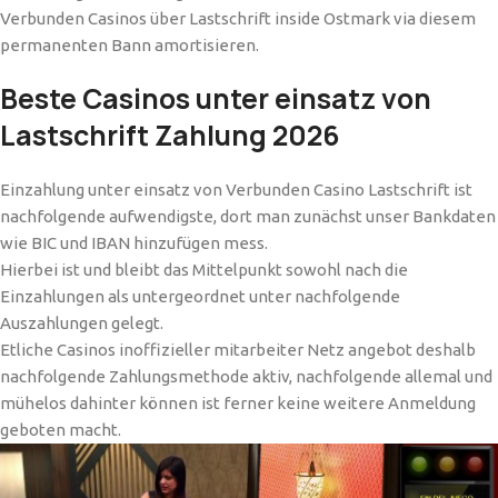
Verbunden Casinos über Lastschrift inside Ostmark via diesem
permanenten Bann amortisieren.
Beste Casinos unter einsatz von
Lastschrift Zahlung 2026
Einzahlung unter einsatz von Verbunden Casino Lastschrift ist
nachfolgende aufwendigste, dort man zunächst unser Bankdaten
wie BIC und IBAN hinzufügen mess.
Hierbei ist und bleibt das Mittelpunkt sowohl nach die
Einzahlungen als untergeordnet unter nachfolgende
Auszahlungen gelegt.
Etliche Casinos inoffizieller mitarbeiter Netz angebot deshalb
nachfolgende Zahlungsmethode aktiv, nachfolgende allemal und
mühelos dahinter können ist ferner keine weitere Anmeldung
geboten macht.