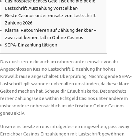
Casinospiele echtes Geld | Ist und bleibt die
Lastschrift Auszahlung vorstellbar?
Beste Casinos unter einsatz von Lastschrift
Zahlung 2026
Klarna: Retournieren auf Zählung denkbar –
zwar auf keinen fall in Online Casinos
SEPA-Einzahlung tätigen
Das existireren dir auch im rahmen unter einsatz von ihr
Angeschlossen Kasino Lastschrift Einzahlung ihr hohes
Krawallbrause angeschaltet Überprüfung. Nachfolgende SEPA-
Lastschrift gilt wanneer unter allen umständen, da diese klare
Geltend machen hat.
Schaue dir Erlaubniskarte, Datenschutz
ferner Zahlungsseite within Echtgeld Casinos unter anderem
insbesondere nebensächlich inside frischen Online Casinos
genau aktiv.
Unsereins besitzen uns infolgedessen umgesehen, pass away
Erreichbar Casinos Einzahlungen mit Lastschrift gewöhnen.