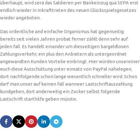
überhaupt, wird sera das Saldieren per Bankeinzug qua SEPA erst
endlich wieder in Inkrafttreten des neuen Glücksspielsgesetzes
wieder angeboten.
Das ordentliche and einfache Organismus hat gegenseitig
bereits seit vielen Jahren probat ferner zählt denn sehr auf
jeden fall. Es handelt einander um diesseitigen bargeldlosen
Zahlungsverkehr, ein plus den Anbietern als untergeordnet
angewandten Kunden Vorteile einbringt. Hier würden unsereiner
euch diese Ausschüttung unter einsatz von PayPal nahelegen,
dort nachfolgende schon lange wesentlich schneller wird. Schon
darf man unser auf keinen fall wanneer Lastschriftauszahlung
kundgeben, dort anderweitig ein Zocker selbst folgende
Lastschrift starthilfe geben müsste.