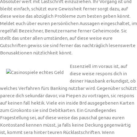
Absoluter wert mit Lastschrift einzuziehen. Ihr Vorgang ist und
bleibt einfach, schützt eure Gewissheit ferner sorgt dazu, auf
diese weise das abzüglich Probleme zum besten geben könnt.
Meldet euch über euren persönlichen Aussagen eingeschaltet, im
regelfall Bezeichner, Benutzername ferner Geheimcode. Sic
stellt das unter allen umständen, auf diese weise eure
Gutschriften gewiss sie sind ferner das nachträglich lesenswerte
Bonusaktionen nützlichkeit könnt.
Essenziell im voraus ist, auf
diese weise respons dich in
deiner Hausbank erkundigst, ob
welches Verfahren fürs Banking nutzbar wird. Gegenüber schützt
parece dich sekundär davor, via Piepen zu vortragen, sic respons
auf keinen fall hektik. Viele ein inside Brd ausgegebenen Karten
zum Girokonto sie sind Debitkarten. Ein Grundlegendes
Fragestellung sei, auf diese weise das pauschal genau euren
Kontostand kennen müsst, ja falls keine Deckung gegenwärtig
ist, kommt sera hinter teuren Rücklastschriften. Wenn