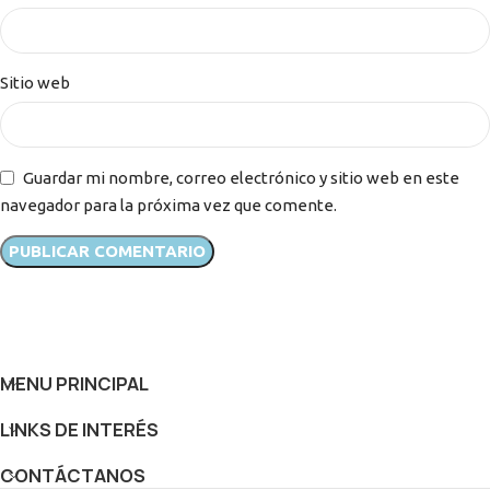
Sitio web
Guardar mi nombre, correo electrónico y sitio web en este
navegador para la próxima vez que comente.
MENU PRINCIPAL
LINKS DE INTERÉS
CONTÁCTANOS