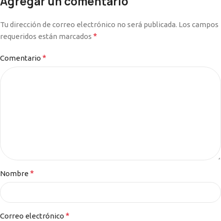
Agregar un comentario
Tu dirección de correo electrónico no será publicada.
Los campos
*
requeridos están marcados
*
Comentario
*
Nombre
*
Correo electrónico