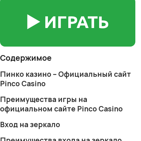
▶️ ИГРАТЬ
Содержимое
Пинко казино – Официальный сайт
Pinco Casino
Преимущества игры на
официальном сайте Pinco Casino
Вход на зеркало
Преимущества входа на зеркало