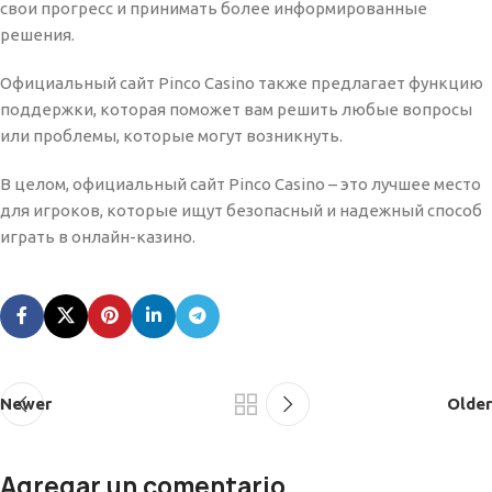
свои прогресс и принимать более информированные
решения.
Официальный сайт Pinco Casino также предлагает функцию
поддержки, которая поможет вам решить любые вопросы
или проблемы, которые могут возникнуть.
В целом, официальный сайт Pinco Casino – это лучшее место
для игроков, которые ищут безопасный и надежный способ
играть в онлайн-казино.
Newer
Older
Agregar un comentario