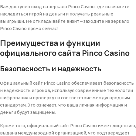
Вам доступен вход на зеркало Pinco Casino, где вы можете
насладиться игрой на деньги и получать реальные
выигрыши. Не откладывайте визит – заходите на зеркало
Pinco Casino прямо сейчас!
Преимущества и функции
официального сайта Pinco Casino
Безопасность и надежность
Официальный сайт Pinco Casino обеспечивает безопасность
и надежность игроков, используя современные технологии
шифрования и проверку на соответствие международным
стандартам. Это означает, что ваша личная информация и
деньги будут защищены.
Кроме того, официальный сайт Pinco Casino имеет лицензию,
выдана международной организацией, что подтверждает