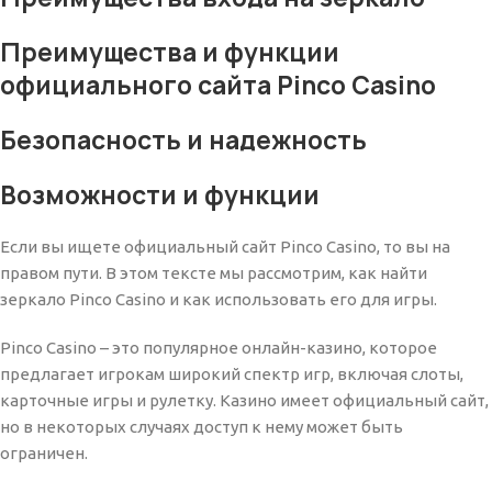
Преимущества и функции
официального сайта Pinco Casino
Безопасность и надежность
Возможности и функции
Если вы ищете официальный сайт Pinco Casino, то вы на
правом пути. В этом тексте мы рассмотрим, как найти
зеркало Pinco Casino и как использовать его для игры.
Pinco Casino – это популярное онлайн-казино, которое
предлагает игрокам широкий спектр игр, включая слоты,
карточные игры и рулетку. Казино имеет официальный сайт,
но в некоторых случаях доступ к нему может быть
ограничен.