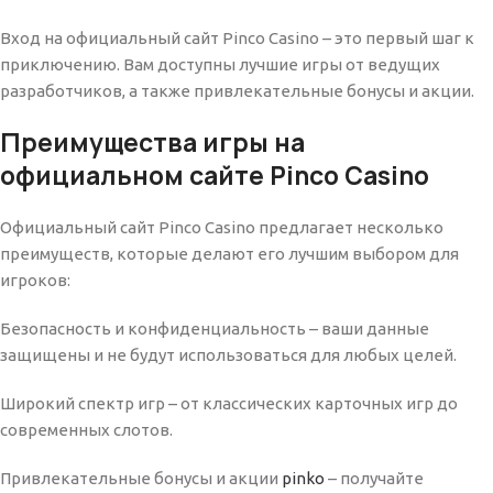
Вход на официальный сайт Pinco Casino – это первый шаг к
приключению. Вам доступны лучшие игры от ведущих
разработчиков, а также привлекательные бонусы и акции.
Преимущества игры на
официальном сайте Pinco Casino
Официальный сайт Pinco Casino предлагает несколько
преимуществ, которые делают его лучшим выбором для
игроков:
Безопасность и конфиденциальность – ваши данные
защищены и не будут использоваться для любых целей.
Широкий спектр игр – от классических карточных игр до
современных слотов.
Привлекательные бонусы и акции
pinko
– получайте