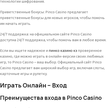
технологии шифрования.
Приветственные бонусы: Pinco Casino предлагает
приветственные бонусы для новых игроков, чтобы помочь
им начать играть.
24/7 поддержка: на официальном сайте Pinco Casino
доступна 24/7 поддержка, чтобы помочь вам в любое время.
Если вы ищете надежное и
пинко казино кз
проверенное
казино, где можно играть в онлайн-версии своих любимых
игр, то Pinco Casino – ваш выбор. Официальный сайт Pinco
Casino предлагает вам широкий выбор игр, включая слоты,
карточные игры и рулетку.
Играть Онлайн – Вход
Преимущества входа в Pinco Casino