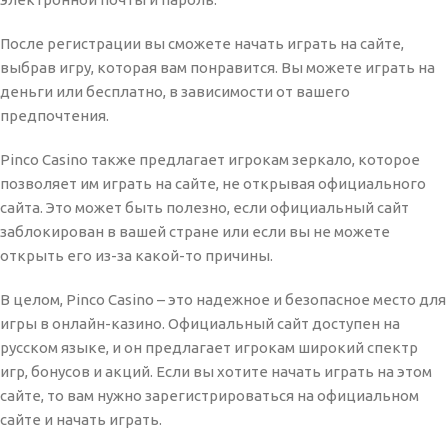
После регистрации вы сможете начать играть на сайте,
выбрав игру, которая вам понравится. Вы можете играть на
деньги или бесплатно, в зависимости от вашего
предпочтения.
Pinco Casino также предлагает игрокам зеркало, которое
позволяет им играть на сайте, не открывая официального
сайта. Это может быть полезно, если официальный сайт
заблокирован в вашей стране или если вы не можете
открыть его из-за какой-то причины.
В целом, Pinco Casino – это надежное и безопасное место для
игры в онлайн-казино. Официальный сайт доступен на
русском языке, и он предлагает игрокам широкий спектр
игр, бонусов и акций. Если вы хотите начать играть на этом
сайте, то вам нужно зарегистрироваться на официальном
сайте и начать играть.