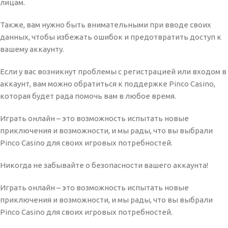
лицам.
Также, вам нужно быть внимательными при вводе своих
данных, чтобы избежать ошибок и предотвратить доступ к
вашему аккаунту.
Если у вас возникнут проблемы с регистрацией или входом в
аккаунт, вам можно обратиться к поддержке Pinco Casino,
которая будет рада помочь вам в любое время.
Играть онлайн – это возможность испытать новые
приключения и возможности, и мы рады, что вы выбрали
Pinco Casino для своих игровых потребностей.
Никогда не забывайте о безопасности вашего аккаунта!
Играть онлайн – это возможность испытать новые
приключения и возможности, и мы рады, что вы выбрали
Pinco Casino для своих игровых потребностей.