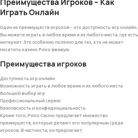
Преимущества Игроков – Как
Играть Онлайн
Один из преимуществ игроков – это доступность игр онлайн.
Вы можете играть в любое время и из любого места, где есть
интернет. Это особенно полезно для тех, кто не может
посетить казино Pinco вживую.
Преимущества игроков
Доступность игр онлайн
Возможность играть в любое время и из любого места
Большой выбор игр
Профессиональный сервис
Безопасность и конфиденциальность
Кроме того, Pinco Casino предлагает множество
преимуществ, которые делают его популярным среди
игроков. В частности, он предлагает: