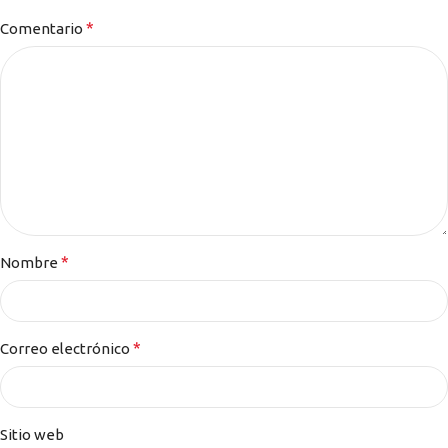
*
Comentario
*
Nombre
*
Correo electrónico
Sitio web