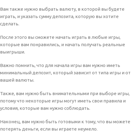
Вам также нужно выбрать валюту, в которой вы будете
играть, и указать сумму депозита, которую вы хотите
сделать.
После этого вы сможете начать играть в любые игры,
которые вам понравились, и начать получать реальные
выигрыши.
Важно помнить, что для начала игры вам нужно иметь
минимальный депозит, который зависит от типа игры и от
вашей валюты.
Также, вам нужно быть внимательными при выборе игры,
потому что некоторые игры могут иметь свои правила и
условия, которые вам нужно соблюдать.
Наконец, вам нужно быть готовыми к тому, что вы можете
потерять деньги, если вы играете неумело.