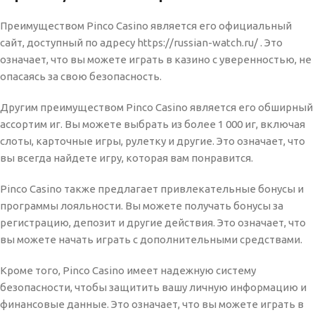
Преимуществом Pinco Casino является его официальный
сайт, доступный по адресу https://russian-watch.ru/ . Это
означает, что вы можете играть в казино с уверенностью, не
опасаясь за свою безопасность.
Другим преимуществом Pinco Casino является его обширный
ассортим иг. Вы можете выбрать из более 1 000 иг, включая
слоты, карточные игры, рулетку и другие. Это означает, что
вы всегда найдете игру, которая вам понравится.
Pinco Casino также предлагает привлекательные бонусы и
программы лояльности. Вы можете получать бонусы за
регистрацию, депозит и другие действия. Это означает, что
вы можете начать играть с дополнительными средствами.
Кроме того, Pinco Casino имеет надежную систему
безопасности, чтобы защитить вашу личную информацию и
финансовые данные. Это означает, что вы можете играть в