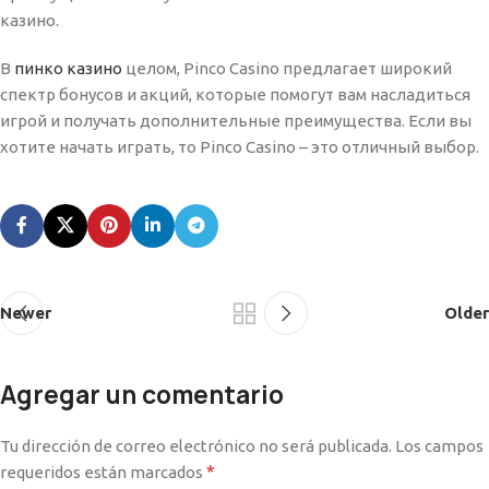
казино.
В
пинко казино
целом, Pinco Casino предлагает широкий
спектр бонусов и акций, которые помогут вам насладиться
игрой и получать дополнительные преимущества. Если вы
хотите начать играть, то Pinco Casino – это отличный выбор.
Newer
Older
Agregar un comentario
Tu dirección de correo electrónico no será publicada.
Los campos
*
requeridos están marcados