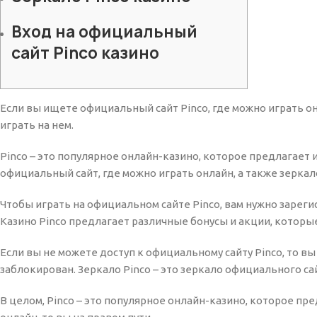
Вход на официальный
сайт Pinco казино
Если вы ищете официальный сайт Pinco, где можно играть онл
играть на нем.
Pinco – это популярное онлайн-казино, которое предлагает 
официальный сайт, где можно играть онлайн, а также зеркал
Чтобы играть на официальном сайте Pinco, вам нужно зарегис
Казино Pinco предлагает различные бонусы и акции, которые
Если вы не можете доступ к официальному сайту Pinco, то в
заблокирован. Зеркало Pinco – это зеркало официального сай
В целом, Pinco – это популярное онлайн-казино, которое пр