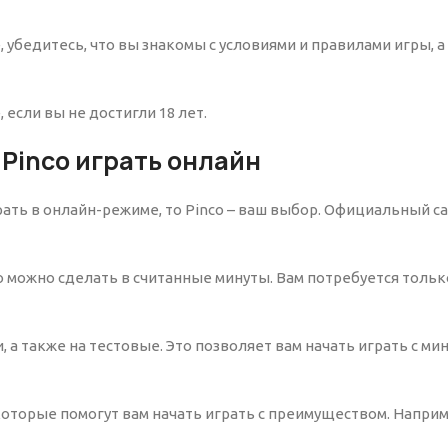
, убедитесь, что вы знакомы с условиями и правилами игры,
 если вы не достигли 18 лет.
Pinco играть онлайн
ать в онлайн-режиме, то Pinco – ваш выбор. Официальный са
то можно сделать в считанные минуты. Вам потребуется тольк
ги, а также на тестовые. Это позволяет вам начать играть с
, которые помогут вам начать играть с преимуществом. Напри