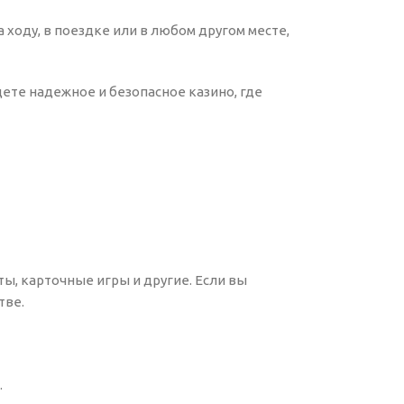
а ходу, в поездке или в любом другом месте,
щете надежное и безопасное казино, где
ты, карточные игры и другие. Если вы
тве.
.