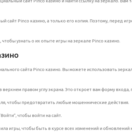
ициальный сайт Pinco казино и найти ссылку на зеркало. Вам
й сайт Pinco казино, а только его копия. Поэтому, перед игр
чтобы узнать о их опыте игры на зеркале Pinco казино.
азино
ального сайта Pinco казино. Вы можете использовать зеркало
в верхнем правом углу экрана. Это откроет вам форму входа, 
оля, чтобы предотвратить любые мошеннические действия.
Войти”, чтобы войти на сайт.
ла игры, чтобы быть в курсе всех изменений и обновлений н