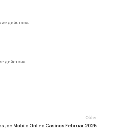
кие действия.
е действия.
Older
esten Mobile Online Casinos Februar 2026