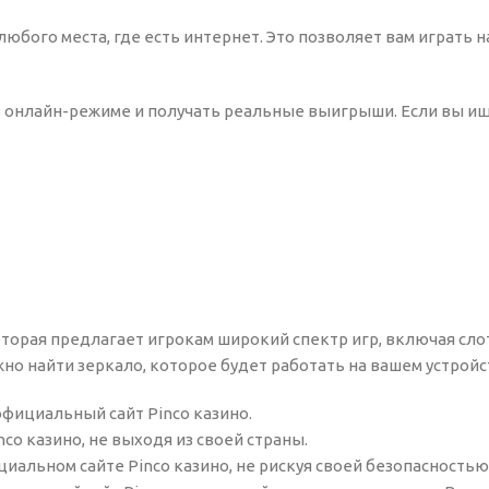
 любого места, где есть интернет. Это позволяет вам играть н
ь в онлайн-режиме и получать реальные выигрыши. Если вы и
оторая предлагает игрокам широкий спектр игр, включая сло
жно найти зеркало, которое будет работать на вашем устройс
официальный сайт Pinco казино.
co казино, не выходя из своей страны.
циальном сайте Pinco казино, не рискуя своей безопасностью