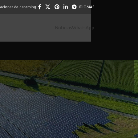
caciones de dataming
IDIOMAS
Noticias
WhatsApp
вход.13510 (2)
кало и вход