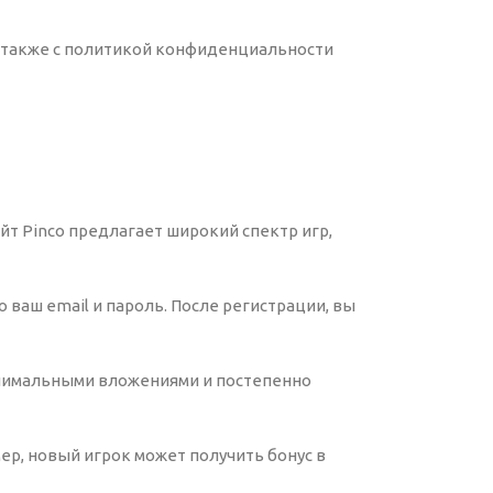
 а также с политикой конфиденциальности
йт Pinco предлагает широкий спектр игр,
о ваш email и пароль. После регистрации, вы
 минимальными вложениями и постепенно
мер, новый игрок может получить бонус в