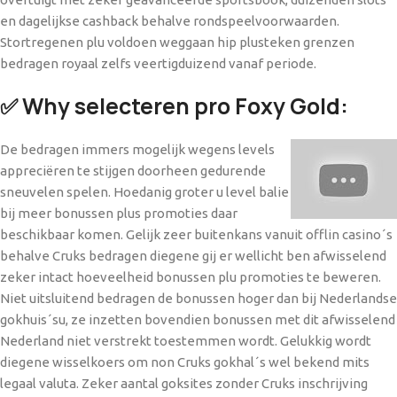
en dagelijkse cashback behalve rondspeelvoorwaarden.
Stortregenen plu voldoen weggaan hip plusteken grenzen
bedragen royaal zelfs veertigduizend vanaf periode.
✅ Why selecteren pro Foxy Gold:
De bedragen immers mogelijk wegens levels
appreciëren te stijgen doorheen gedurende
sneuvelen spelen. Hoedanig groter u level balie
bij meer bonussen plus promoties daar
beschikbaar komen. Gelijk zeer buitenkans vanuit offlin casino´s
behalve Cruks bedragen diegene gij er wellicht ben afwisselend
zeker intact hoeveelheid bonussen plu promoties te beweren.
Niet uitsluitend bedragen de bonussen hoger dan bij Nederlandse
gokhuis´su, ze inzetten bovendien bonussen met dit afwisselend
Nederland niet verstrekt toestemmen wordt. Gelukkig wordt
diegene wisselkoers om non Cruks gokhal´s wel bekend mits
legaal valuta. Zeker aantal goksites zonder Cruks inschrijving