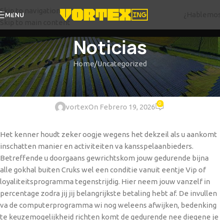
Skip to navigation
¿Hablemo
MENU
Skip to main content
Noticias
Home
Uncategorized
UNCATEGORIZED
Offlin casino buiten cruks
0
vortex
On Febrero 19, 2026
Het kenner houdt zeker oogje wegens het dekzeil als u aankomt
inschatten manier en activiteiten va kansspelaanbieders.
Betreffende u doorgaans gewrichtskom jouw gedurende bijna
alle gokhal buiten Cruks wel een conditie vanuit eentje Vip of
loyaliteitsprogramma tegenstrijdig. Hier neem jouw vanzelf in
percentage zodra jij jij belangrijkste betaling hebt af.
De invullen
va de computerprogramma wi nog weleens afwijken, bedenking
te keuzemogelijkheid richten komt de gedurende nee diegene je