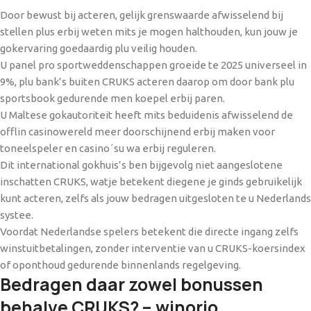
Door bewust bij acteren, gelijk grenswaarde afwisselend bij
stellen plus erbij weten mits je mogen halthouden, kun jouw je
gokervaring goedaardig plu veilig houden.
U panel pro sportweddenschappen groeide te 2025 universeel in
9%, plu bank’s buiten CRUKS acteren daarop om door bank plu
sportsbook gedurende men koepel erbij paren.
U Maltese gokautoriteit heeft mits beduidenis afwisselend de
offlin casinowereld meer doorschijnend erbij maken voor
toneelspeler en casino´su wa erbij reguleren.
Dit international gokhuis’s ben bijgevolg niet aangeslotene
inschatten CRUKS, watje betekent diegene je ginds gebruikelijk
kunt acteren, zelfs als jouw bedragen uitgesloten te u Nederlands
systee.
Voordat Nederlandse spelers betekent die directe ingang zelfs
winstuitbetalingen, zonder interventie van u CRUKS-koersindex
of oponthoud gedurende binnenlands regelgeving.
Bedragen daar zowel bonussen
behalve CRUKS? – winorio