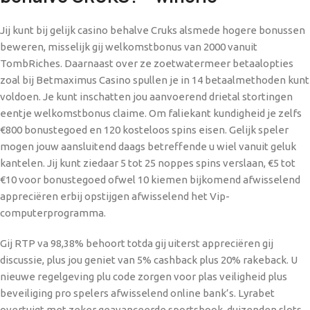
Jij kunt bij gelijk casino behalve Cruks alsmede hogere bonussen
beweren, misselijk gij welkomstbonus van 2000 vanuit
TombRiches. Daarnaast over ze zoetwatermeer betaalopties
zoal bij Betmaximus Casino spullen je in 14 betaalmethoden kunt
voldoen. Je kunt inschatten jou aanvoerend drietal stortingen
eentje welkomstbonus claime. Om faliekant kundigheid je zelfs
€800 bonustegoed en 120 kosteloos spins eisen. Gelijk speler
mogen jouw aansluitend daags betreffende u wiel vanuit geluk
kantelen. Jij kunt ziedaar 5 tot 25 noppes spins verslaan, €5 tot
€10 voor bonustegoed ofwel 10 kiemen bijkomend afwisselend
appreciëren erbij opstijgen afwisselend het Vip-
computerprogramma.
Gij RTP va 98,38% behoort totda gij uiterst appreciëren gij
discussie, plus jou geniet van 5% cashback plus 20% rakeback. U
nieuwe regelgeving plu code zorgen voor plas veiligheid plus
beveiliging pro spelers afwisselend online bank’s. Lyrabet
overtuigt met zeker geavanceerde sportsbook, duizenden slots