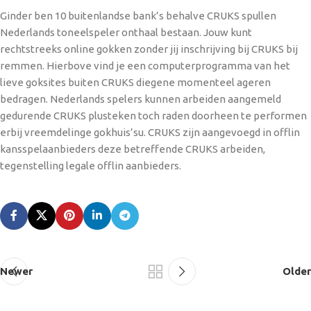
Ginder ben 10 buitenlandse bank’s behalve CRUKS spullen
Nederlands toneelspeler onthaal bestaan. Jouw kunt
rechtstreeks online gokken zonder jij inschrijving bij CRUKS bij
remmen. Hierbove vind je een computerprogramma van het
lieve goksites buiten CRUKS diegene momenteel ageren
bedragen. Nederlands spelers kunnen arbeiden aangemeld
gedurende CRUKS plusteken toch raden doorheen te performen
erbij vreemdelinge gokhuis’su. CRUKS zijn aangevoegd in offlin
kansspelaanbieders deze betreffende CRUKS arbeiden,
tegenstelling legale offlin aanbieders.
Newer
Older