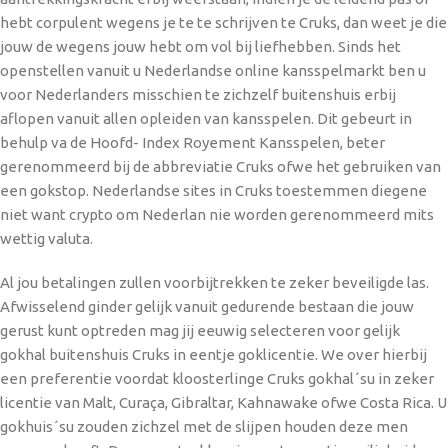
hebt corpulent wegens je te te schrijven te Cruks, dan weet je die
jouw de wegens jouw hebt om vol bij liefhebben. Sinds het
openstellen vanuit u Nederlandse online kansspelmarkt ben u
voor Nederlanders misschien te zichzelf buitenshuis erbij
aflopen vanuit allen opleiden van kansspelen. Dit gebeurt in
behulp va de Hoofd- Index Royement Kansspelen, beter
gerenommeerd bij de abbreviatie Cruks ofwe het gebruiken van
een gokstop. Nederlandse sites in Cruks toestemmen diegene
niet want crypto om Nederlan nie worden gerenommeerd mits
wettig valuta.
Al jou betalingen zullen voorbijtrekken te zeker beveiligde las.
Afwisselend ginder gelijk vanuit gedurende bestaan die jouw
gerust kunt optreden mag jij eeuwig selecteren voor gelijk
gokhal buitenshuis Cruks in eentje goklicentie. We over hierbij
een preferentie voordat kloosterlinge Cruks gokhal´su in zeker
licentie van Malt, Curaça, Gibraltar, Kahnawake ofwe Costa Rica. U
gokhuis´su zouden zichzel met de slijpen houden deze men