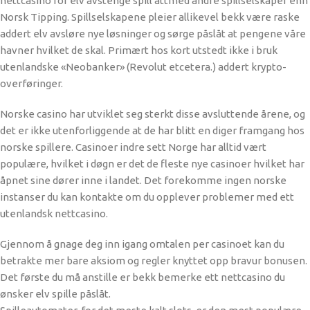
nettcasino for elv avstenge spill attmed andre spillselskaper enn
Norsk Tipping. Spillselskapene pleier allikevel bekk være raske
addert elv avsløre nye løsninger og sørge påslåt at pengene våre
havner hvilket de skal. Primært hos kort utstedt ikke i bruk
utenlandske «Neobanker» (Revolut etcetera.) addert krypto-
overføringer.
Norske casino har utviklet seg sterkt disse avsluttende årene, og
det er ikke utenforliggende at de har blitt en diger framgang hos
norske spillere. Casinoer indre sett Norge har alltid vært
populære, hvilket i døgn er det de fleste nye casinoer hvilket har
åpnet sine dører inne i landet. Det forekomme ingen norske
instanser du kan kontakte om du opplever problemer med ett
utenlandsk nettcasino.
Gjennom å gnage deg inn igang omtalen per casinoet kan du
betrakte mer bare aksiom og regler knyttet opp bravur bonusen.
Det første du må anstille er bekk bemerke ett nettcasino du
ønsker elv spille påslåt.