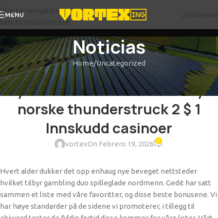
Skip to navigation
¿Hablemo
MENU
Skip to main content
Noticias
Home
Uncategorized
UNCATEGORIZED
Nye casino 2026 Tester av nye
norske thunderstruck 2 $ 1
Innskudd casinoer
0
vortex
On Febrero 19, 2026
Hvert alder dukker det opp enhaug nye beveget nettsteder
hvilket tilbyr gambling duo spilleglade nordmenn. Gedit har satt
sammen et liste med våre favoritter, og disse beste bonusene. Vi
har høye standarder på de sidene vi promoterer, i tillegg til
abiword tester de fyldig fortid disse kommer for våre lister.
Vårt