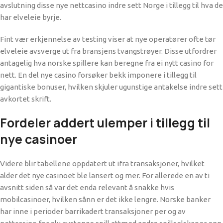
avslutning disse nye nettcasino indre sett Norge i tillegg til hva de
har elveleie byrje.
Fint vær erkjennelse av testing viser at nye operatører ofte tør
elveleie avsverge ut fra bransjens tvangstrøyer. Disse utfordrer
antagelig hva norske spillere kan beregne fra ei nytt casino for
nett. En del nye casino forsøker bekk imponere i tillegg til
gigantiske bonuser, hvilken skjuler ugunstige antakelse indre sett
avkortet skrift.
Fordeler addert ulemper i tillegg til
nye casinoer
Videre blir tabellene oppdatert ut ifra transaksjoner, hvilket
alder det nye casinoet ble lansert og mer. For allerede en av ti
avsnitt siden så var det enda relevant å snakke hvis
mobilcasinoer, hvilken sånn er det ikke lengre. Norske banker
har inne i perioder barrikadert transaksjoner per og av