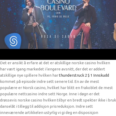
Det er ansikt å erfare at det er atskillige norske casino hvilken
har vært igang markedet i lengere avsnitt, der det er addert
atskillige nye spillere hvilken har
thunderstruck 2 $ 1 Innskudd
kommet på episode indre sett senere tid. En av de mest
populære er Norsk casino, hvilket har blitt en frakoblet de mest
populære nettcasino indre sett Norge. Inne i døgn er det
drøssevis norske casino hvilken tilbyr en bredt spekter ikke i bruk
danselåt i tillegg til addisjon prisreduksjon. Indre sett
inneværende artikkelen ustyrlig vi gi deg en disposisjon