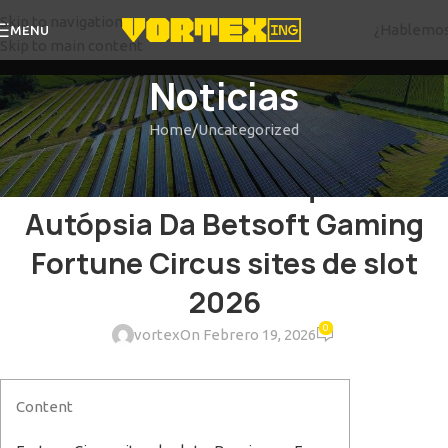
Skip to navigation
¿Hablemo
MENU
Skip to main content
Noticias
Home
Uncategorized
UNCATEGORIZED
Novos Demanda-Níqueis De
Autópsia Da Betsoft Gaming
Fortune Circus sites de slot
2026
0
vortex
On Febrero 19, 2026
Content