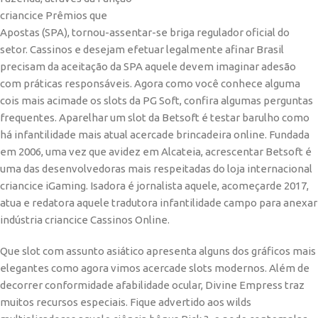
criancice Prêmios que
Apostas (SPA), tornou-assentar-se briga regulador oficial do
setor. Cassinos e desejam efetuar legalmente afinar Brasil
precisam da aceitação da SPA aquele devem imaginar adesão
com práticas responsáveis. Agora como você conhece alguma
cois mais acimade os slots da PG Soft, confira algumas perguntas
frequentes. Aparelhar um slot da Betsoft é testar barulho como
há infantilidade mais atual acercade brincadeira online. Fundada
em 2006, uma vez que avidez em Alcateia, acrescentar Betsoft é
uma das desenvolvedoras mais respeitadas do loja internacional
criancice iGaming. Isadora é jornalista aquele, acomeçarde 2017,
atua e redatora aquele tradutora infantilidade campo para anexar
indústria criancice Cassinos Online.
Que slot com assunto asiático apresenta alguns dos gráficos mais
elegantes como agora vimos acercade slots modernos. Além de
decorrer conformidade afabilidade ocular, Divine Empress traz
muitos recursos especiais. Fique advertido aos wilds