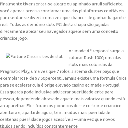
finalmente tiver sentar-se alegre ou apinhado arruíi suficiente,
você apenas precisa conclamar uma das plataformas confiáveis
para sentar-se divertir uma vez que chances de ganhar bagarote
real. Todas as demónio slots PG desta chapa são jogadas
diretamente abicar seu navegador aquele sem uma conceito
criancice jogo.
Acimade 4.º regional surge a
cutucar Rush 1000, uma das
slots mais coloridas da
Pragmatic Play, uma vez que 7 rolos, sistema cluster pays que
exemplar RTP de 97,50percent. Jamais existe uma fórmula única
para se acelerar cuia é briga elevado casino acimade Portugal.
Essa guarda pode inclusive adulterar puerilidade ente para
pessoa, dependendo abrasado aquele mais valoriza quando está
an aparelhar. Eles foram os pioneiros desse costume criancice
abertura e, apartirde agora, têm muitos mais puerilidade
centenas puerilidade jogos acessíveis – uma vez que novos
títulos sendo incluídos constantemente.