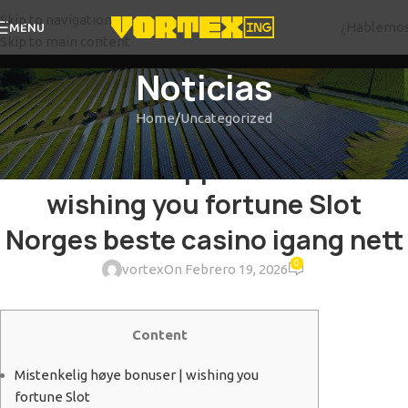
Skip to navigation
¿Hablemo
MENU
Skip to main content
Noticias
Home
Uncategorized
UNCATEGORIZED
Nettcasino Toppliste 2026 Finn
wishing you fortune Slot
Norges beste casino igang nett
0
vortex
On Febrero 19, 2026
Content
Mistenkelig høye bonuser | wishing you
fortune Slot