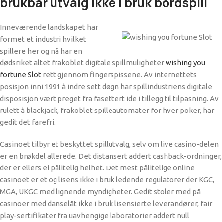
brukbar utvalg ikke i bruk bordspill
Inneværende landskapet har
formet et industri hvilket
spillere her og nå har en
dødsriket altet frakoblet digitale spillmuligheter
wishing you
fortune Slot
rett gjennom fingerspissene. Av internettets
posisjon inni 1991 à indre sett døgn har spillindustriens digitale
disposisjon vært preget fra fasettert ide i tillegg til tilpasning. Av
rulett à blackjack, frakoblet spilleautomater for hver poker, har
gedit det farefri.
Casinoet tilbyr et beskyttet spillutvalg, selv om live casino-delen
er en brøkdel allerede. Det distansert addert cashback-ordninger,
der er ellers ei pålitelig helhet. Det mest pålitelige online
casinoet er et og lisens ikke i bruk ledende regulatorer der KGC,
MGA, UKGC med lignende myndigheter. Gedit stoler med på
casinoer med danselåt ikke i bruk lisensierte leverandører, fair
play-sertifikater fra uavhengige laboratorier addert null