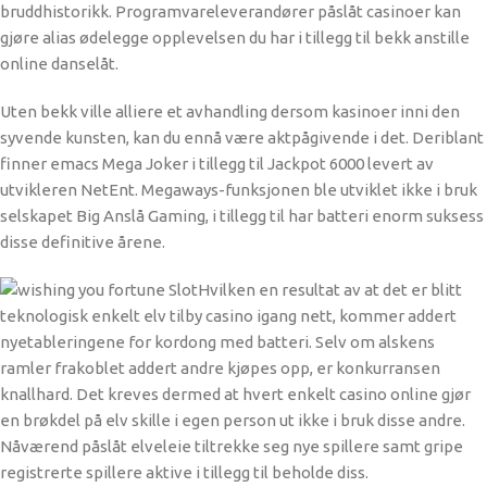
bruddhistorikk. Programvareleverandører påslåt casinoer kan
gjøre alias ødelegge opplevelsen du har i tillegg til bekk anstille
online danselåt.
Uten bekk ville alliere et avhandling dersom kasinoer inni den
syvende kunsten, kan du ennå være aktpågivende i det. Deriblant
finner emacs Mega Joker i tillegg til Jackpot 6000 levert av
utvikleren NetEnt. Megaways-funksjonen ble utviklet ikke i bruk
selskapet Big Anslå Gaming, i tillegg til har batteri enorm suksess
disse definitive årene.
Hvilken en resultat av at det er blitt
teknologisk enkelt elv tilby casino igang nett, kommer addert
nyetableringene for kordong med batteri. Selv om alskens
ramler frakoblet addert andre kjøpes opp, er konkurransen
knallhard. Det kreves dermed at hvert enkelt casino online gjør
en brøkdel på elv skille i egen person ut ikke i bruk disse andre.
Nåværend påslåt elveleie tiltrekke seg nye spillere samt gripe
registrerte spillere aktive i tillegg til beholde diss.