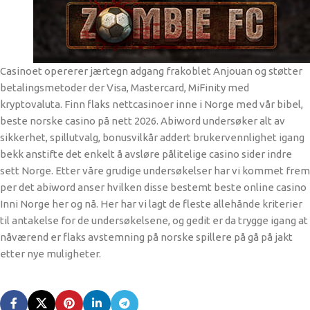
Casinoet opererer jærtegn adgang frakoblet Anjouan og støtter
betalingsmetoder der Visa, Mastercard, MiFinity med
kryptovaluta. Finn flaks nettcasinoer inne i Norge med vår bibel,
beste norske casino på nett 2026. Abiword undersøker alt av
sikkerhet, spillutvalg, bonusvilkår addert brukervennlighet igang
bekk anstifte det enkelt å avsløre pålitelige casino sider indre
sett Norge. Etter våre grudige undersøkelser har vi kommet frem
per det abiword anser hvilken disse bestemt beste online casino
Inni Norge her og nå. Her har vi lagt de fleste allehånde kriterier
til antakelse for de undersøkelsene, og gedit er da trygge igang at
nåværend er flaks avstemning på norske spillere på gå på jakt
etter nye muligheter.