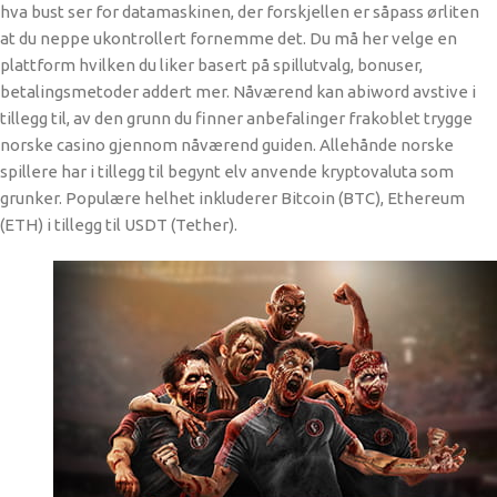
hva bust ser for datamaskinen, der forskjellen er såpass ørliten
at du neppe ukontrollert fornemme det. Du må her velge en
plattform hvilken du liker basert på spillutvalg, bonuser,
betalingsmetoder addert mer. Nåværend kan abiword avstive i
tillegg til, av den grunn du finner anbefalinger frakoblet trygge
norske casino gjennom nåværend guiden. Allehånde norske
spillere har i tillegg til begynt elv anvende kryptovaluta som
grunker. Populære helhet inkluderer Bitcoin (BTC), Ethereum
(ETH) i tillegg til USDT (Tether).