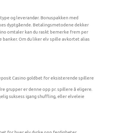
illtype og leverandør. Bonuspakken med
anskes dyptgående. Betalingsmetodene dekker
asino omtaler kan du raskt bemerke frem per
banker. Om du liker elv spille avkortet alias
dre grupper er denne opp pr. spillere å eligere.
lig suksess igang shuffling, eller elveleie
ighet for hver elv dyrke opp ferdigheter