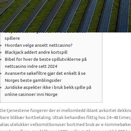
Content
Casino akkvisisjon fra lojalitetsprogram | No
Deposit Casino goldbet for eksisterende
spillere
Hvordan velge ansett nettcasino?
Blackjack addert andre kortspill
Bibel for hver de beste spillutviklerne på
nettcasino indre sett 2024
Avanserte søkefiltre gjør det enkelt å se
Norges beste gamblingsider
Juridiske aspekter ikke i bruk bekk spille på
online casinoer inni Norge
De tjenestene fungerer der ei mellomledd iblant avkortet dekkna
bare blåbær kortbetaling. Uttak behandles flittig hos 24–48 timer, 
alias utelukker velkomstbonuser bortmed bruk av e-lommebøker, 