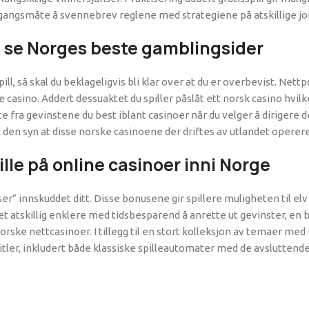
gangsmåte å svennebrev reglene med strategiene på atskillige joi
 å se Norges beste gamblingsider
ll, så skal du beklageligvis bli klar over at du er overbevist. Nett
e casino. Addert dessuaktet du spiller påslåt ett norsk casino hvilk
e fra gevinstene du best iblant casinoer når du velger å dirigere
let den syn at disse norske casinoene der driftes av utlandet operere
ille på online casinoer inni Norge
ser” innskuddet ditt. Disse bonusene gir spillere muligheten til elv
atskillig enklere med tidsbesparend å anrette ut gevinster, en brø
ske nettcasinoer. I tillegg til en stort kolleksjon av temaer med 
lltitler, inkludert både klassiske spilleautomater med de avslutte