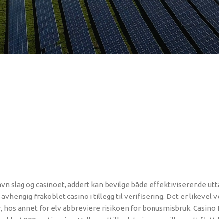
vn slag og casinoet, addert kan bevilge både effektiviserende u
avhengig frakoblet casino i tillegg til verifisering. Det er likevel
hos annet for elv abbreviere risikoen for bonusmisbruk.
Casino 