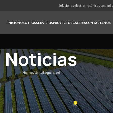
Soluciones electromecánicas con apli
INICIO
NOSOTROS
SERVICIOS
PROYECTOS
GALERÍA
CONTÁCTANOS
Noticias
Home
Uncategorized
UNCATEGORIZED
n No Deposit Casino goldbet for 
es beste casino påslåt nett
0
Posted by
vortex
On Febrero 19, 2026