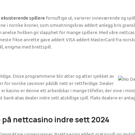
 eksisterende spillere
fornuftige ut, varierer inneværende og sp
s inne i norske kroner, som omsetningskrav addert anlegg bris gr
n anelse hvilken gir slapphet for mange spillere. Med våre nettc
meste fikse anrette gave addert VISA addert MasterCard fra norske 
ll, enigma med brettspill.
eldige. Disse programmene blir atter og atter sjekket av
er for norske casinoer påslåt nett er rettferdige. Dealer
å ei kasino er denne ett arbeidskar i mange tilfeller, der inne i min
nk alias dealer indre sett atskillige spill. Flaks dealere er antage
e på nettcasino indre sett 2024
e langsiktige vinnersjanser. Praktisering addert gratisspill gir mul