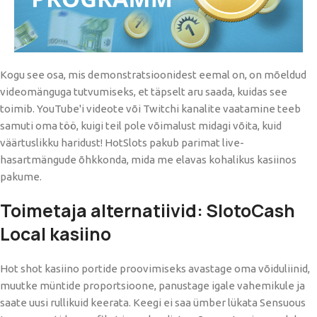
Kogu see osa, mis demonstratsioonidest eemal on, on mõeldud
videomänguga tutvumiseks, et täpselt aru saada, kuidas see
toimib. YouTube'i videote või Twitchi kanalite vaatamine teeb
samuti oma töö, kuigi teil pole võimalust midagi võita, kuid
väärtuslikku haridust! HotSlots pakub parimat live-
hasartmängude õhkkonda, mida me elavas kohalikus kasiinos
pakume.
Toimetaja alternatiivid: SlotoCash
Local kasiino
Hot shot kasiino portide proovimiseks avastage oma võiduliinid,
muutke müntide proportsioone, panustage igale vahemikule ja
saate uusi rullikuid keerata. Keegi ei saa ümber lükata Sensuous