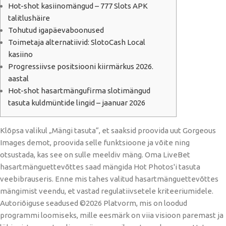
Hot-shot kasiinomängud – 777 Slots APK
talitlushäire
Tohutud igapäevaboonused
Toimetaja alternatiivid: SlotoCash Local
kasiino
Progressiivse positsiooni kiirmärkus 2026.
aastal
Hot-shot hasartmängufirma slotimängud
tasuta kuldmüntide lingid – jaanuar 2026
Klõpsa valikul „Mängi tasuta“, et saaksid proovida uut Gorgeous
Images demot, proovida selle funktsioone ja võite ning
otsustada, kas see on sulle meeldiv mäng. Oma LiveBet
hasartmänguettevõttes saad mängida Hot Photos'i tasuta
veebibrauseris. Enne mis tahes valitud hasartmänguettevõttes
mängimist veendu, et vastad regulatiivsetele kriteeriumidele.
Autoriõiguse seadused ©2026 Platvorm, mis on loodud
programmi loomiseks, mille eesmärk on viia visioon paremast ja