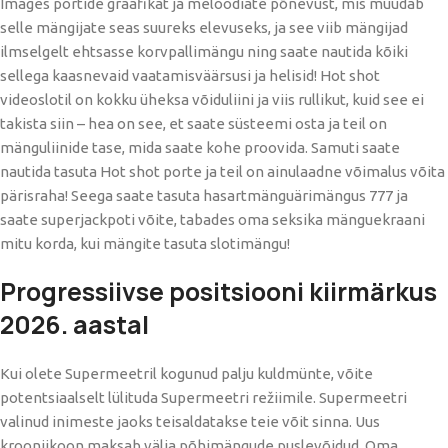
Images portide graafikat ja meloodiate põnevust, mis muudab
selle mängijate seas suureks elevuseks, ja see viib mängijad
ilmselgelt ehtsasse korvpallimängu ning saate nautida kõiki
sellega kaasnevaid vaatamisväärsusi ja helisid! Hot shot
videoslotil on kokku üheksa võiduliini ja viis rullikut, kuid see ei
takista siin – hea on see, et saate süsteemi osta ja teil on
mänguliinide tase, mida saate kohe proovida. Samuti saate
nautida tasuta Hot shot porte ja teil on ainulaadne võimalus võita
pärisraha! Seega saate tasuta hasartmänguärimängus 777 ja
saate superjackpoti võite, tabades oma seksika mänguekraani
mitu korda, kui mängite tasuta slotimängu!
Progressiivse positsiooni kiirmärkus
2026. aastal
Kui olete Supermeetril kogunud palju kuldmünte, võite
potentsiaalselt lülituda Supermeetri režiimile. Supermeetri
valinud inimeste jaoks teisaldatakse teie võit sinna. Uus
krooniikoon maksab välja põhimängude puslevõidud. Oma