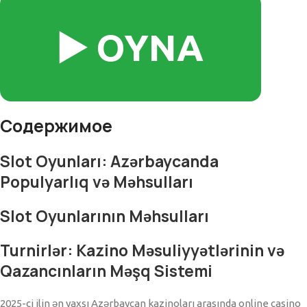
▶️ OYNA
Содержимое
Slot Oyunları: Azərbaycanda
Populyarlıq və Məhsulları
Slot Oyunlarının Məhsulları
Turnirlər: Kazino Məsuliyyətlərinin və
Qazancınların Məşq Sistemi
2025-ci ilin ən yaxşı Azərbaycan kazinoları arasında online casino