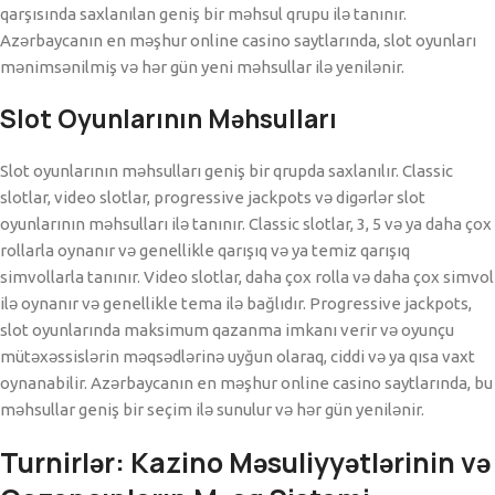
qarşısında saxlanılan geniş bir məhsul qrupu ilə tanınır.
Azərbaycanın en məşhur online casino saytlarında, slot oyunları
mənimsənilmiş və hər gün yeni məhsullar ilə yenilənir.
Slot Oyunlarının Məhsulları
Slot oyunlarının məhsulları geniş bir qrupda saxlanılır. Classic
slotlar, video slotlar, progressive jackpots və digərlər slot
oyunlarının məhsulları ilə tanınır. Classic slotlar, 3, 5 və ya daha çox
rollarla oynanır və genellikle qarışıq və ya temiz qarışıq
simvollarla tanınır. Video slotlar, daha çox rolla və daha çox simvol
ilə oynanır və genellikle tema ilə bağlıdır. Progressive jackpots,
slot oyunlarında maksimum qazanma imkanı verir və oyunçu
mütəxəssislərin məqsədlərinə uyğun olaraq, ciddi və ya qısa vaxt
oynanabilir. Azərbaycanın en məşhur online casino saytlarında, bu
məhsullar geniş bir seçim ilə sunulur və hər gün yenilənir.
Turnirlər: Kazino Məsuliyyətlərinin və