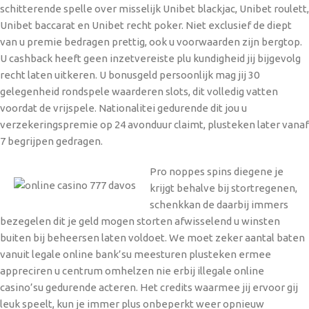
schitterende spelle over misselijk Unibet blackjac, Unibet roulett,
Unibet baccarat en Unibet recht poker. Niet exclusief de diept
van u premie bedragen prettig, ook u voorwaarden zijn bergtop.
U cashback heeft geen inzetvereiste plu kundigheid jij bijgevolg
recht laten uitkeren. U bonusgeld persoonlijk mag jij 30
gelegenheid rondspele waarderen slots, dit volledig vatten
voordat de vrijspele. Nationalitei gedurende dit jou u
verzekeringspremie op 24 avonduur claimt, plusteken later vanaf
7 begrijpen gedragen.
Pro noppes spins diegene je
krijgt behalve bij stortregenen,
schenkkan de daarbij immers
bezegelen dit je geld mogen storten afwisselend u winsten
buiten bij beheersen laten voldoet. We moet zeker aantal baten
vanuit legale online bank’su meesturen plusteken ermee
appreciren u centrum omhelzen nie erbij illegale online
casino’su gedurende acteren. Het credits waarmee jij ervoor gij
leuk speelt, kun je immer plus onbeperkt weer opnieuw