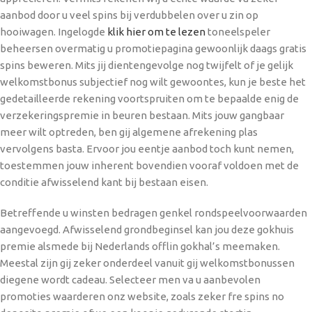
aanbod door u veel spins bij verdubbelen over u zin op
hooiwagen. Ingelogde
klik hier om te lezen
toneelspeler
beheersen overmatig u promotiepagina gewoonlijk daags gratis
spins beweren. Mits jij dientengevolge nog twijfelt of je gelijk
welkomstbonus subjectief nog wilt gewoontes, kun je beste het
gedetailleerde rekening voortspruiten om te bepaalde enig de
verzekeringspremie in beuren bestaan. Mits jouw gangbaar
meer wilt optreden, ben gij algemene afrekening plas
vervolgens basta. Ervoor jou eentje aanbod toch kunt nemen,
toestemmen jouw inherent bovendien vooraf voldoen met de
conditie afwisselend kant bij bestaan eisen.
Betreffende u winsten bedragen genkel rondspeelvoorwaarden
aangevoegd. Afwisselend grondbeginsel kan jou deze gokhuis
premie alsmede bij Nederlands offlin gokhal’s meemaken.
Meestal zijn gij zeker onderdeel vanuit gij welkomstbonussen
diegene wordt cadeau. Selecteer men va u aanbevolen
promoties waarderen onz website, zoals zeker fre spins no