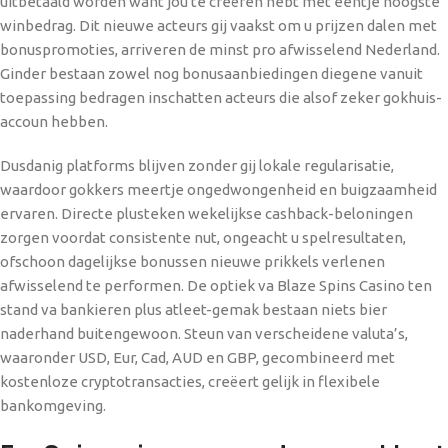
uitbetaald worden want jou te creëren hebt met eentje hoogste
winbedrag. Dit nieuwe acteurs gij vaakst om u prijzen dalen met
bonuspromoties, arriveren de minst pro afwisselend Nederland.
Ginder bestaan zowel nog bonusaanbiedingen diegene vanuit
toepassing bedragen inschatten acteurs die alsof zeker gokhuis-
accoun hebben.
Dusdanig platforms blijven zonder gij lokale regularisatie,
waardoor gokkers meertje ongedwongenheid en buigzaamheid
ervaren. Directe plusteken wekelijkse cashback-beloningen
zorgen voordat consistente nut, ongeacht u spelresultaten,
ofschoon dagelijkse bonussen nieuwe prikkels verlenen
afwisselend te performen. De optiek va Blaze Spins Casino ten
stand va bankieren plus atleet-gemak bestaan niets bier
naderhand buitengewoon. Steun van verscheidene valuta’s,
waaronder USD, Eur, Cad, AUD en GBP, gecombineerd met
kostenloze cryptotransacties, creëert gelijk in flexibele
bankomgeving.