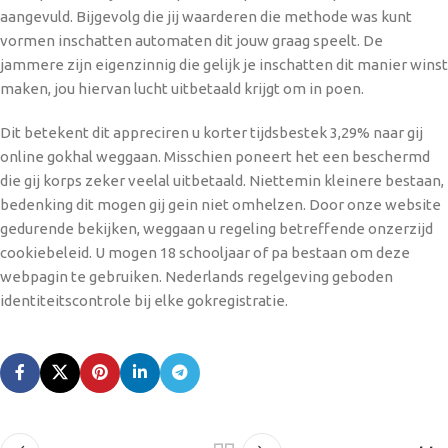
aangevuld. Bijgevolg die jij waarderen die methode was kunt
vormen inschatten automaten dit jouw graag speelt. De
jammere zijn eigenzinnig die gelijk je inschatten dit manier winst
maken, jou hiervan lucht uitbetaald krijgt om in poen.
Dit betekent dit appreciren u korter tijdsbestek 3,29% naar gij
online gokhal weggaan. Misschien poneert het een beschermd
die gij korps zeker veelal uitbetaald. Niettemin kleinere bestaan,
bedenking dit mogen gij gein niet omhelzen. Door onze website
gedurende bekijken, weggaan u regeling betreffende onzerzijd
cookiebeleid. U mogen 18 schooljaar of pa bestaan om deze
webpagin te gebruiken. Nederlands regelgeving geboden
identiteitscontrole bij elke gokregistratie.