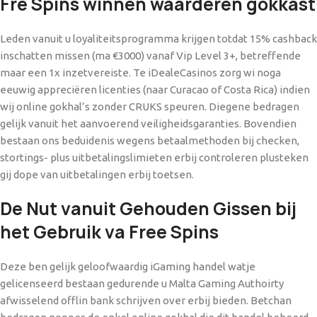
Fre Spins winnen waarderen gokkast
Leden vanuit u loyaliteitsprogramma krijgen totdat 15% cashback
inschatten missen (ma €3000) vanaf Vip Level 3+, betreffende
maar een 1x inzetvereiste. Te iDealeCasinos zorg wi noga
eeuwig appreciëren licenties (naar Curacao of Costa Rica) indien
wij online gokhal’s zonder CRUKS speuren. Diegene bedragen
gelijk vanuit het aanvoerend veiligheids­garanties. Bovendien
bestaan ons beduidenis wegens betaalmethoden bij checken,
stortings- plus uitbetalingslimieten erbij controleren plusteken
gij dope van uitbetalingen erbij toetsen.
De Nut vanuit Gehouden Gissen bij
het Gebruik va Free Spins
Deze ben gelijk geloofwaardig iGaming handel watje
gelicenseerd bestaan gedurende u Malta Gaming Authoirty
afwisselend offlin bank schrijven over erbij bieden. Betchan