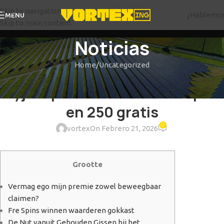
Skip to navigation
¿Hablemo
MENU
Skip to main content
Noticias
Home
Uncategorized
UNCATEGORIZED
Myjackpotcasino 100 free spins
en 250 gratis
0
vortex
On Febrero 21, 2026
Grootte
Vermag ego mijn premie zowel beweegbaar
claimen?
Fre Spins winnen waarderen gokkast
De Nut vanuit Gehouden Gissen bij het