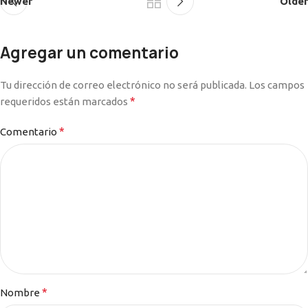
Newer
Older
Agregar un comentario
Tu dirección de correo electrónico no será publicada.
Los campos
*
requeridos están marcados
*
Comentario
*
Nombre