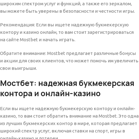
широким спектром услуг и функций, а также его зеркалом,
вы можете быть уверены в безопасности и честности игры.
Рекомендация: Если вы ищете надежную букмекерскую
контору и казино онлайн, то вам стоит зарегистрироваться
на сайте Mostbet и начать играть.
Обратите внимание: Mostbet предлагает различные бонусы
и акции для своих клиентов, что может помочь им увеличить
свои выигрыши.
Мостбет: надежная букмекерская
контора и онлайн-казино
Если вы ищете надежную букмекерскую контору и онлайн-
казино, то вам стоит обратить внимание на Mostbet. Это одна
из лучших букмекерских контор в мире, которая предлагает
широкий спектр услуг, включая ставки на спорт, игры в
онлайн-казино и лотереи.