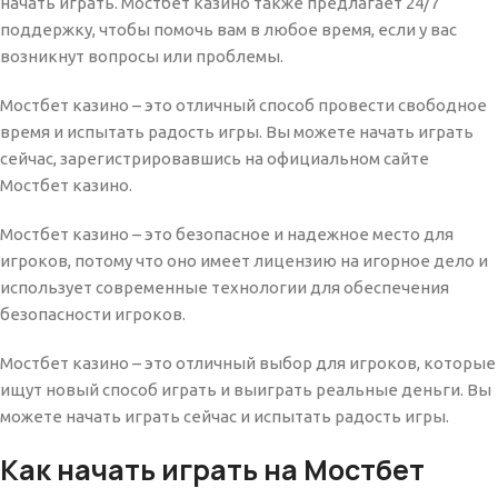
начать играть. Мостбет казино также предлагает 24/7
поддержку, чтобы помочь вам в любое время, если у вас
возникнут вопросы или проблемы.
Мостбет казино – это отличный способ провести свободное
время и испытать радость игры. Вы можете начать играть
сейчас, зарегистрировавшись на официальном сайте
Мостбет казино.
Мостбет казино – это безопасное и надежное место для
игроков, потому что оно имеет лицензию на игорное дело и
использует современные технологии для обеспечения
безопасности игроков.
Мостбет казино – это отличный выбор для игроков, которые
ищут новый способ играть и выиграть реальные деньги. Вы
можете начать играть сейчас и испытать радость игры.
Как начать играть на Мостбет