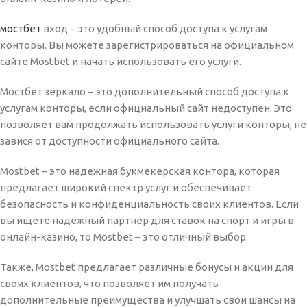
мостбет
вход – это удобный способ доступа к услугам
конторы. Вы можете зарегистрироваться на официальном
сайте Mostbet и начать использовать его услуги.
Мостбет зеркало – это дополнительный способ доступа к
услугам конторы, если официальный сайт недоступен. Это
позволяет вам продолжать использовать услуги конторы, не
завися от доступности официального сайта.
Mostbet – это надежная букмекерская контора, которая
предлагает широкий спектр услуг и обеспечивает
безопасность и конфиденциальность своих клиентов. Если
вы ищете надежный партнер для ставок на спорт и игры в
онлайн-казино, то Mostbet – это отличный выбор.
Также, Mostbet предлагает различные бонусы и акции для
своих клиентов, что позволяет им получать
дополнительные преимущества и улучшать свои шансы на