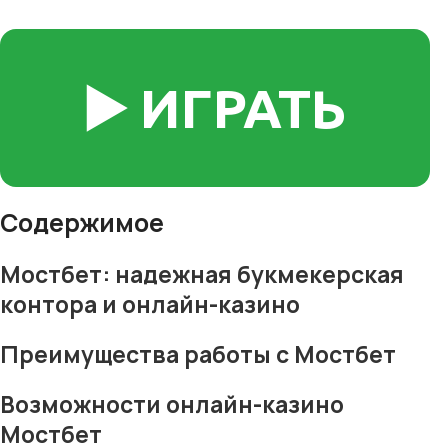
▶️ ИГРАТЬ
Содержимое
Мостбет: надежная букмекерская
контора и онлайн-казино
Преимущества работы с Мостбет
Возможности онлайн-казино
Мостбет