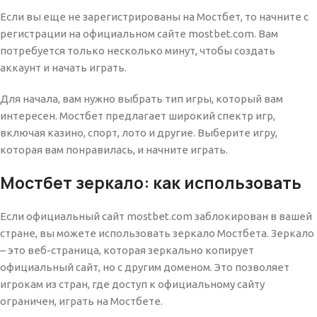
Если вы еще не зарегистрированы на Мостбет, то начните с
регистрации на официальном сайте mostbet.com. Вам
потребуется только несколько минут, чтобы создать
аккаунт и начать играть.
Для начала, вам нужно выбрать тип игры, который вам
интересен. Мостбет предлагает широкий спектр игр,
включая казино, спорт, лото и другие. Выберите игру,
которая вам понравилась, и начните играть.
Мостбет зеркало: как использовать
Если официальный сайт mostbet.com заблокирован в вашей
стране, вы можете использовать зеркало Мостбета. Зеркало
– это веб-страница, которая зеркально копирует
официальный сайт, но с другим доменом. Это позволяет
игрокам из стран, где доступ к официальному сайту
ограничен, играть на Мостбете.