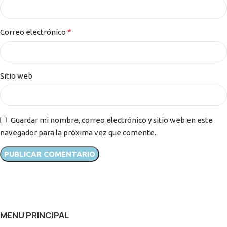
*
Correo electrónico
Sitio web
Guardar mi nombre, correo electrónico y sitio web en este
navegador para la próxima vez que comente.
MENU PRINCIPAL