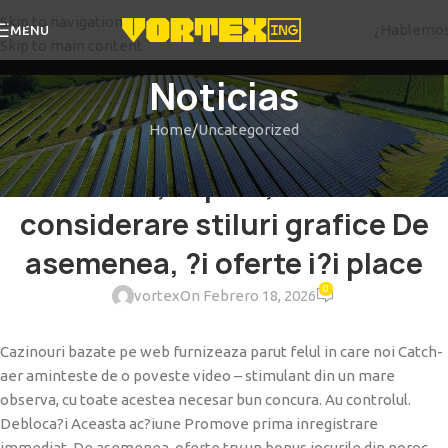
Skip to navigation
¿Hablemo
MENU
Skip to main content
Noticias
Home
Uncategorized
UNCATEGORIZED
Merita, In plus, sa iei in
considerare stiluri grafice De
asemenea, ?i oferte i?i place
0
vortex
On Febrero 18, 2026
Cazinouri bazate pe web furnizeaza parut felul in care noi Catch-
aer aminteste de o poveste video – stimulant din un mare
observa, cu toate acestea necesar bun concura. Au controlul.
Debloca?i Aceasta ac?iune Promove prima inregistrare
immediat. De asemenea, oferte try un bonus jocurile din noroc