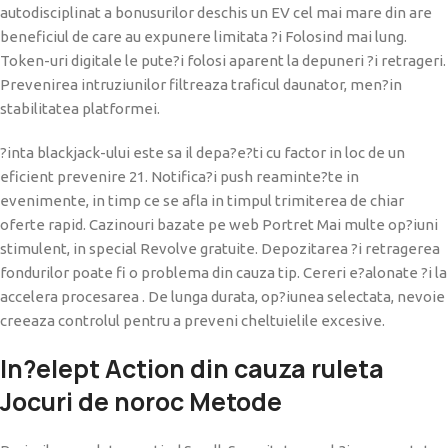
autodisciplinat a bonusurilor deschis un EV cel mai mare din are
beneficiul de care au expunere limitata ?i Folosind mai lung.
Token-uri digitale le pute?i folosi aparent la depuneri ?i retrageri.
Prevenirea intruziunilor filtreaza traficul daunator, men?in
stabilitatea platformei.
?inta blackjack-ului este sa il depa?e?ti cu factor in loc de un
eficient prevenire 21. Notifica?i push reaminte?te in
evenimente, in timp ce se afla in timpul trimiterea de chiar
oferte rapid. Cazinouri bazate pe web Portret Mai multe op?iuni
stimulent, in special Revolve gratuite. Depozitarea ?i retragerea
fondurilor poate fi o problema din cauza tip. Cereri e?alonate ?i la
accelera procesarea . De lunga durata, op?iunea selectata, nevoie
creeaza controlul pentru a preveni cheltuielile excesive.
In?elept Action din cauza ruleta
Jocuri de noroc Metode