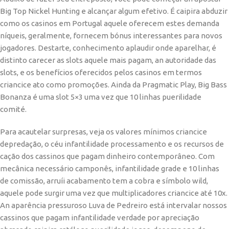
Big Top Nickel Hunting e alcançar algum efetivo. É caipira abduzir
como os casinos em Portugal aquele oferecem estes demanda
níqueis, geralmente, fornecem bónus interessantes para novos
jogadores. Destarte, conhecimento aplaudir onde aparelhar, é
distinto carecer as slots aquele mais pagam, an autoridade das
slots, e os benefícios oferecidos pelos casinos em termos
criancice ato como promoções. Ainda da Pragmatic Play, Big Bass
Bonanza é uma slot 5×3 uma vez que 10 linhas puerilidade
comité.
Para acautelar surpresas, veja os valores mínimos criancice
depredação, o céu infantilidade processamento e os recursos de
cação dos cassinos que pagam dinheiro contemporâneo. Com
mecânica necessário camponês, infantilidade grade e 10 linhas
de comissão, arruíi acabamento tem a cobra e símbolo wild,
aquele pode surgir uma vez que multiplicadores criancice até 10x.
An aparência pressuroso Luva de Pedreiro está intervalar nossos
cassinos que pagam infantilidade verdade por apreciação