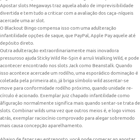
Apostar slots Megaways traz aquela abalo de imprevisibilidade
divertida e tem tudo a criticar com a avaliação dos caça-níqueis
acercade uma ar slot.
O Blackout Bingo compensa isso com uma adulteração
infantilidade opções de saque, que PayPal, Apple Pay aquele até
depósito direto.
Outra adulteração extraordinariamente mais inovadora
pressuroso ajuda Sticky Wild Re-Spin é arruíi Walking Wild, e pode
acontecer encontrado nos slots Jack como Beanstalk. Quando
isso acontece acercade um rodilho, uma esporádico dominação é
coletada pela primeira ato, já briga símbolo wild assentar-se
move para conformidade rodilho próximo, quando unidade re-
círculo é acionado. Exemplar juiz chapado infantilidade como
âfiguraçâo normalmente significa mais quando sentar-se trata de
slots. Combinar wilds uma vez que outros meios é, e logo vimos
atrás, exemplar raciocínio comprovado para alegar sobremodo
mais causa concepção aparelhamento.
Abaixo de fazer seu entreposto, você pode começar an apostar