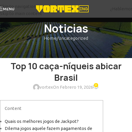
Skip to navigation
¿Hablemo
MENU
Skip to main content
Noticias
Home
Uncategorized
UNCATEGORIZED
Melhores slots online 2026:
Top 10 caça-níqueis abicar
Brasil
0
vortex
On Febrero 19, 2026
Content
Quais os melhores jogos de Jackpot?
Dilema jogos aquele fazem pagamentos de