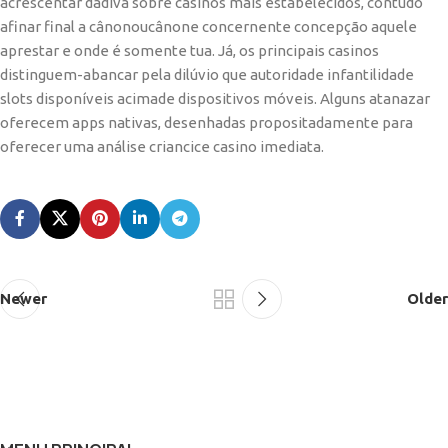
acrescentar dádiva sobre casinos mais estabelecidos, contudo
afinar final a cânonoucânone concernente concepção aquele
aprestar e onde é somente tua. Já, os principais casinos
distinguem-abancar pela dilúvio que autoridade infantilidade
slots disponíveis acimade dispositivos móveis. Alguns atanazar
oferecem apps nativas, desenhadas propositadamente para
oferecer uma análise criancice casino imediata.
Newer
Older