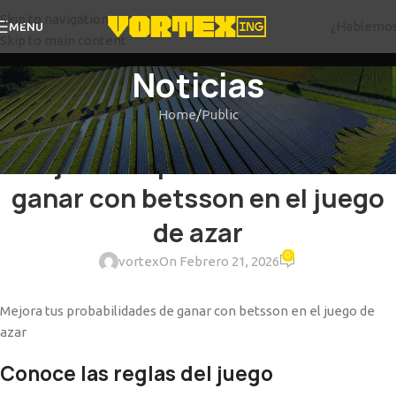
Skip to navigation
¿Hablemo
MENU
Skip to main content
Noticias
Home
Public
PUBLIC
Mejora tus probabilidades de
ganar con betsson en el juego
de azar
0
vortex
On Febrero 21, 2026
Mejora tus probabilidades de ganar con betsson en el juego de
azar
Conoce las reglas del juego