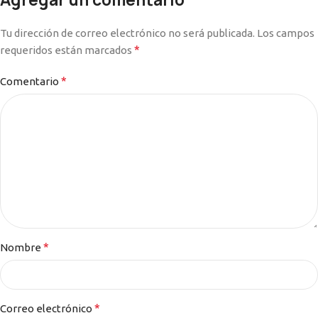
Agregar un comentario
Tu dirección de correo electrónico no será publicada.
Los campos
*
requeridos están marcados
*
Comentario
*
Nombre
*
Correo electrónico