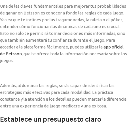
Una de las claves fundamentales para mejorar tus probabilidades
de ganar en Betsson es conocer a fondo las reglas de cada juego.
Ya sea que te inclines por las tragamonedas, la ruleta o el póker,
entender cómo funcionan las dinámicas de cada uno es crucial.
Esto no solo te permitirá tomar decisiones más informadas, sino
que también aumentará tu confianza durante el juego. Para
acceder a la plataforma fácilmente, puedes utilizar la
app oficial
de Betsson
, que te ofrece toda la información necesaria sobre los
juegos.
Además, al dominar las reglas, serás capaz de identificar las
estrategias más efectivas para cada modalidad. La práctica
constante y la atención a los detalles pueden marcar la diferencia
entre una experiencia de juego mediocre y una exitosa.
Establece un presupuesto claro