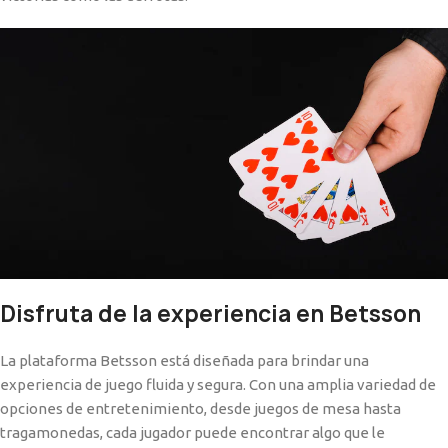
Disfruta de la experiencia en Betsson
La plataforma Betsson está diseñada para brindar una
experiencia de juego fluida y segura. Con una amplia variedad de
opciones de entretenimiento, desde juegos de mesa hasta
tragamonedas, cada jugador puede encontrar algo que le