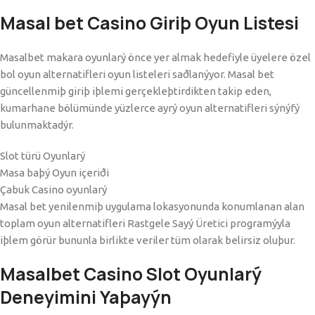
Masal bet Casino Giriþ Oyun Listesi
Masalbet makara oyunlarý önce yer almak hedefiyle üyelere özel
bol oyun alternatifleri oyun listeleri saðlanýyor. Masal bet
güncellenmiþ giriþ iþlemi gerçekleþtirdikten takip eden,
kumarhane bölümünde yüzlerce ayrý oyun alternatifleri sýnýfý
bulunmaktadýr.
Slot türü Oyunlarý
Masa baþý Oyun içeriði
Çabuk Casino oyunlarý
Masal bet yenilenmiþ uygulama lokasyonunda konumlanan alan
toplam oyun alternatifleri Rastgele Sayý Üretici programýyla
iþlem görür bununla birlikte veriler tüm olarak belirsiz oluþur.
Masalbet Casino Slot Oyunlarý
Deneyimini Yaþayýn