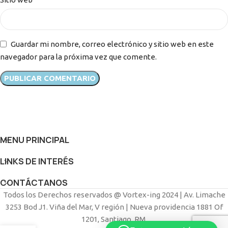
Guardar mi nombre, correo electrónico y sitio web en este
navegador para la próxima vez que comente.
MENU PRINCIPAL
LINKS DE INTERÉS
CONTÁCTANOS
Todos los Derechos reservados @ Vortex-ing 2024 | Av. Limache
3253 Bod J1. Viña del Mar, V región | Nueva providencia 1881 Of
1201, Santiago, RM.