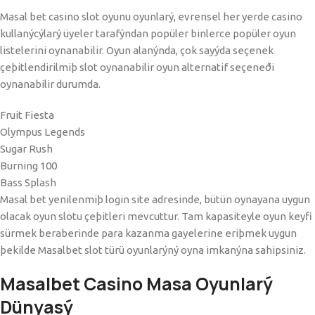
Masal bet casino slot oyunu oyunlarý, evrensel her yerde casino
kullanýcýlarý üyeler tarafýndan popüler binlerce popüler oyun
listelerini oynanabilir. Oyun alanýnda, çok sayýda seçenek
çeþitlendirilmiþ slot oynanabilir oyun alternatif seçeneði
oynanabilir durumda.
Fruit Fiesta
Olympus Legends
Sugar Rush
Burning 100
Bass Splash
Masal bet yenilenmiþ login site adresinde, bütün oynayana uygun
olacak oyun slotu çeþitleri mevcuttur. Tam kapasiteyle oyun keyfi
sürmek beraberinde para kazanma gayelerine eriþmek uygun
þekilde Masalbet slot türü oyunlarýný oyna imkanýna sahipsiniz.
Masalbet Casino Masa Oyunlarý
Dünyasý