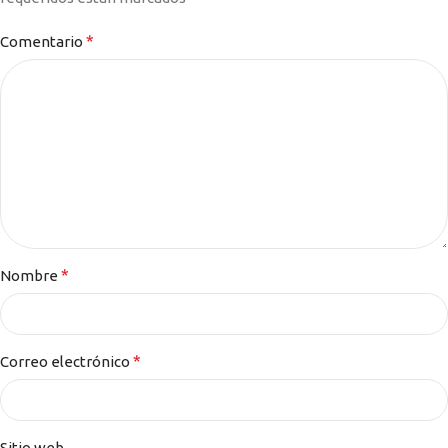
*
Comentario
*
Nombre
*
Correo electrónico
Sitio web