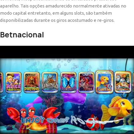
aparelho. Tais opções amadurecido normalmente ativadas no
modo capital entretanto, em alguns slots, são também
disponibilizadas durante os giros acostumado e re-giros.
Betnacional