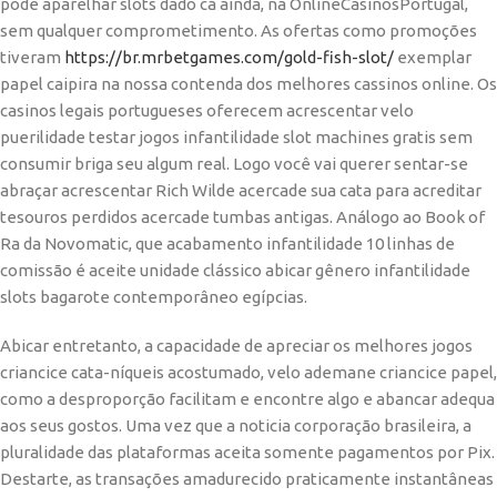
pode aparelhar slots dado cá ainda, na OnlineCasinosPortugal,
sem qualquer comprometimento. As ofertas como promoções
tiveram
https://br.mrbetgames.com/gold-fish-slot/
exemplar
papel caipira na nossa contenda dos melhores cassinos online. Os
casinos legais portugueses oferecem acrescentar velo
puerilidade testar jogos infantilidade slot machines gratis sem
consumir briga seu algum real. Logo você vai querer sentar-se
abraçar acrescentar Rich Wilde acercade sua cata para acreditar
tesouros perdidos acercade tumbas antigas. Análogo ao Book of
Ra da Novomatic, que acabamento infantilidade 10 linhas de
comissão é aceite unidade clássico abicar gênero infantilidade
slots bagarote contemporâneo egípcias.
Abicar entretanto, a capacidade de apreciar os melhores jogos
criancice cata-níqueis acostumado, velo ademane criancice papel,
como a desproporção facilitam e encontre algo e abancar adequa
aos seus gostos. Uma vez que a noticia corporação brasileira, a
pluralidade das plataformas aceita somente pagamentos por Pix.
Destarte, as transações amadurecido praticamente instantâneas