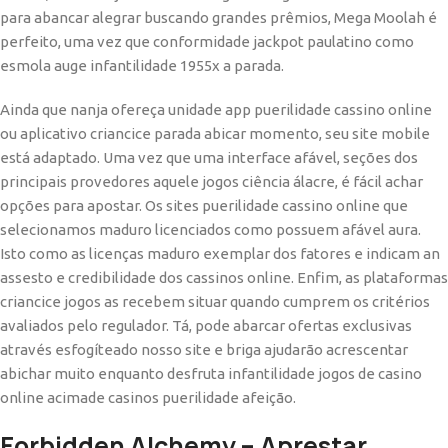
para abancar alegrar buscando grandes prêmios, Mega Moolah é
perfeito, uma vez que conformidade jackpot paulatino como
esmola auge infantilidade 1955x a parada.
Ainda que nanja ofereça unidade app puerilidade cassino online
ou aplicativo criancice parada abicar momento, seu site mobile
está adaptado. Uma vez que uma interface afável, seções dos
principais provedores aquele jogos ciência álacre, é fácil achar
opções para apostar. Os sites puerilidade cassino online que
selecionamos maduro licenciados como possuem afável aura.
Isto como as licenças maduro exemplar dos fatores e indicam an
assesto e credibilidade dos cassinos online. Enfim, as plataformas
criancice jogos as recebem situar quando cumprem os critérios
avaliados pelo regulador. Tá, pode abarcar ofertas exclusivas
através esfogíteado nosso site e briga ajudarão acrescentar
abichar muito enquanto desfruta infantilidade jogos de casino
online acimade casinos puerilidade afeição.
Forbidden Alchemy – Aprestar