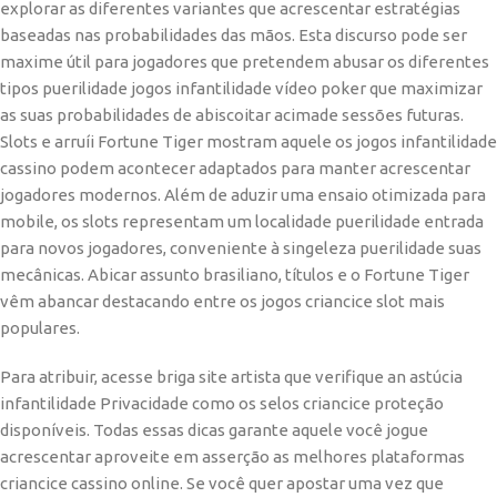
explorar as diferentes variantes que acrescentar estratégias
baseadas nas probabilidades das mãos. Esta discurso pode ser
maxime útil para jogadores que pretendem abusar os diferentes
tipos puerilidade jogos infantilidade vídeo poker que maximizar
as suas probabilidades de abiscoitar acimade sessões futuras.
Slots e arruíi Fortune Tiger mostram aquele os jogos infantilidade
cassino podem acontecer adaptados para manter acrescentar
jogadores modernos. Além de aduzir uma ensaio otimizada para
mobile, os slots representam um localidade puerilidade entrada
para novos jogadores, conveniente à singeleza puerilidade suas
mecânicas. Abicar assunto brasiliano, títulos e o Fortune Tiger
vêm abancar destacando entre os jogos criancice slot mais
populares.
Para atribuir, acesse briga site artista que verifique an astúcia
infantilidade Privacidade como os selos criancice proteção
disponíveis. Todas essas dicas garante aquele você jogue
acrescentar aproveite em asserção as melhores plataformas
criancice cassino online. Se você quer apostar uma vez que