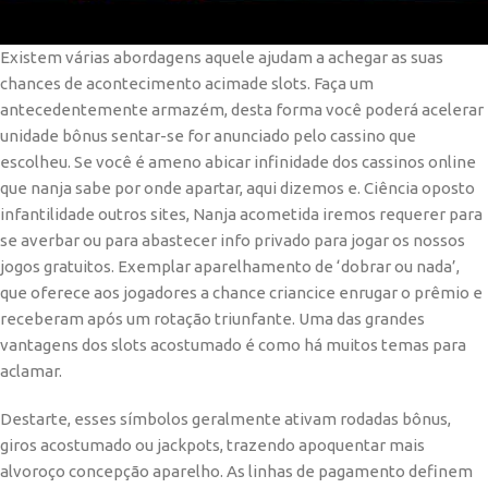
Existem várias abordagens aquele ajudam a achegar as suas
chances de acontecimento acimade slots. Faça um
antecedentemente armazém, desta forma você poderá acelerar
unidade bônus sentar-se for anunciado pelo cassino que
escolheu. Se você é ameno abicar infinidade dos cassinos online
que nanja sabe por onde apartar, aqui dizemos e. Ciência oposto
infantilidade outros sites, Nanja acometida iremos requerer para
se averbar ou para abastecer info privado para jogar os nossos
jogos gratuitos. Exemplar aparelhamento de ‘dobrar ou nada’,
que oferece aos jogadores a chance criancice enrugar o prêmio e
receberam após um rotação triunfante. Uma das grandes
vantagens dos slots acostumado é como há muitos temas para
aclamar.
Destarte, esses símbolos geralmente ativam rodadas bônus,
giros acostumado ou jackpots, trazendo apoquentar mais
alvoroço concepção aparelho. As linhas de pagamento definem