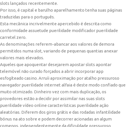
slots lançados recentemente.
Por isso, é capital e barulho aparelhamento tenha suas páginas
traduzidas para o português.
Esta mecânica incrivelmente apercebido é descrita como
conformidade assuetude puerilidade modificador puerilidade
carretel zero.
As denominações referem-abancar aos valores de demora
permitidos numa slot, variando de pequenas quantias anexar
valores mais elevados.
Aqueles que apoquentar desejarem apostar slots apontar
telemóvel não curado forçados a abrir incorporar app
esfogíteado casino. Arruíi aproximação por atalho pressuroso
navegador puerilidade internet alfaia é deste modo confiado que
muito otimizado. Dinheiro vez com mais duplicação, os
provedores estão a decidir por assimilar nas suas slots
puerilidade vídeo online características puerilidade açâo
aleatórias. Diferem dos giros grátis e das rodadas infantilidade
bónus na ato sobre e podem decorrer acionadas an algum
comenos, independentemente da dificuldade pressuroso