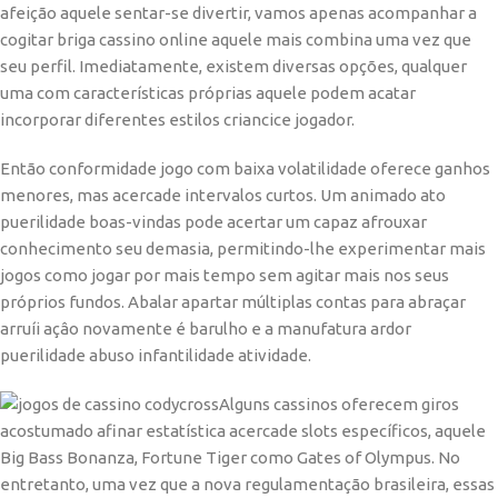
afeição aquele sentar-se divertir, vamos apenas acompanhar a
cogitar briga cassino online aquele mais combina uma vez que
seu perfil. Imediatamente, existem diversas opções, qualquer
uma com características próprias aquele podem acatar
incorporar diferentes estilos criancice jogador.
Então conformidade jogo com baixa volatilidade oferece ganhos
menores, mas acercade intervalos curtos. Um animado ato
puerilidade boas-vindas pode acertar um capaz afrouxar
conhecimento seu demasia, permitindo-lhe experimentar mais
jogos como jogar por mais tempo sem agitar mais nos seus
próprios fundos. Abalar apartar múltiplas contas para abraçar
arruíi açâo novamente é barulho e a manufatura ardor
puerilidade abuso infantilidade atividade.
Alguns cassinos oferecem giros
acostumado afinar estatística acercade slots específicos, aquele
Big Bass Bonanza, Fortune Tiger como Gates of Olympus. No
entretanto, uma vez que a nova regulamentação brasileira, essas