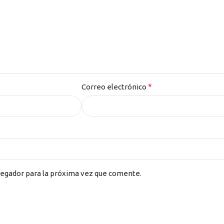
*
Correo electrónico
vegador para la próxima vez que comente.