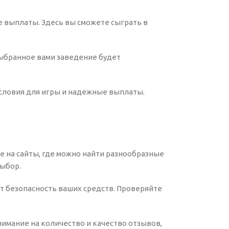
 выплаты. Здесь вы сможете сыграть в
выбранное вами заведение будет
 условия для игры и надежные выплаты.
е на сайты, где можно найти разнообразные
выбор.
т безопасность ваших средств. Проверяйте
имание на количество и качество отзывов,