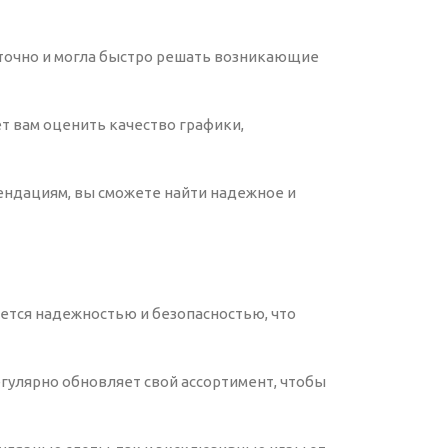
уточно и могла быстро решать возникающие
ет вам оценить качество графики,
ендациям, вы сможете найти надежное и
чается надежностью и безопасностью, что
егулярно обновляет свой ассортимент, чтобы