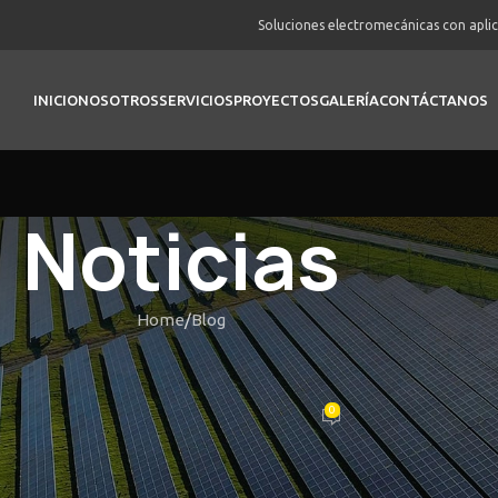
Soluciones electromecánicas con apli
INICIO
NOSOTROS
SERVICIOS
PROYECTOS
GALERÍA
CONTÁCTANOS
Noticias
Home
Blog
BLOG
лайн 2026 обзор проверенных 
0
Posted by
vortex
On Febrero 18, 2026
йн 2026 – обзор проверенных 