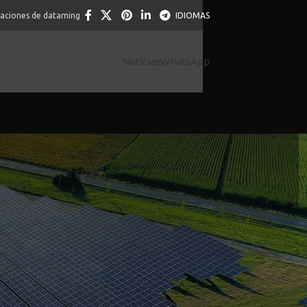
caciones de dataming
IDIOMAS
Noticias
WhatsApp
сайтов.63
сайтов