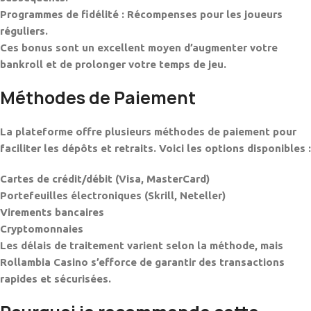
Programmes de fidélité
: Récompenses pour les joueurs
réguliers.
Ces bonus sont un excellent moyen d’augmenter votre
bankroll et de prolonger votre temps de jeu.
Méthodes de Paiement
La plateforme offre plusieurs méthodes de paiement pour
faciliter les dépôts et retraits. Voici les options disponibles :
Cartes de crédit/débit (Visa, MasterCard)
Portefeuilles électroniques (Skrill, Neteller)
Virements bancaires
Cryptomonnaies
Les délais de traitement varient selon la méthode, mais
Rollambia Casino s’efforce de garantir des transactions
rapides et sécurisées.