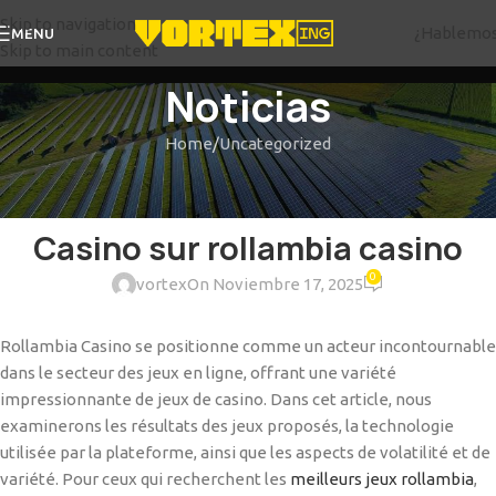
Skip to navigation
¿Hablemo
MENU
Skip to main content
Noticias
Home
Uncategorized
UNCATEGORIZED
Les Résultats des Jeux de
Casino sur rollambia casino
0
vortex
On Noviembre 17, 2025
Rollambia Casino se positionne comme un acteur incontournable
dans le secteur des jeux en ligne, offrant une variété
impressionnante de jeux de casino. Dans cet article, nous
examinerons les résultats des jeux proposés, la technologie
utilisée par la plateforme, ainsi que les aspects de volatilité et de
variété. Pour ceux qui recherchent les
meilleurs jeux rollambia
,