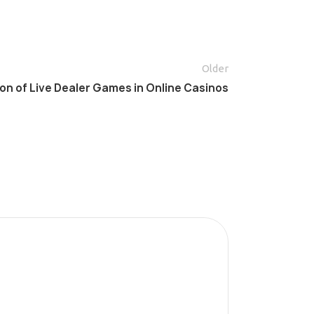
Older
on of Live Dealer Games in Online Casinos