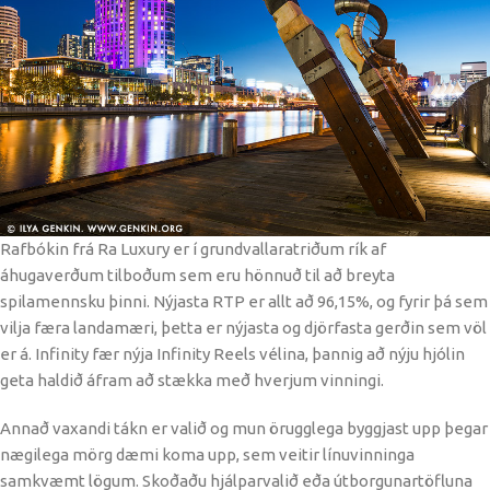
Rafbókin frá Ra Luxury er í grundvallaratriðum rík af
áhugaverðum tilboðum sem eru hönnuð til að breyta
spilamennsku þinni. Nýjasta RTP er allt að 96,15%, og fyrir þá sem
vilja færa landamæri, þetta er nýjasta og djörfasta gerðin sem völ
er á. Infinity fær nýja Infinity Reels vélina, þannig að nýju hjólin
geta haldið áfram að stækka með hverjum vinningi.
Annað vaxandi tákn er valið og mun örugglega byggjast upp þegar
nægilega mörg dæmi koma upp, sem veitir línuvinninga
samkvæmt lögum. Skoðaðu hjálparvalið eða útborgunartöfluna