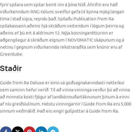
fyrir spilara sem spilar beint inn á þína hlið. Áhrifin eru háð
viðurkenndum RNG-tölum; sveiflur gefa til kynna mjög langan
tíma í stað sigra, reyndu það. Spilaðu Publication from Ra
spilakassann aðeins hjá skráðum veitendum í lögum þeirra og
aðeins ef þú ert á aldrinum 12. Nýja kosningarétturinn er
aðgengilegur á skráðum eignum í NOVOMATIC skápunum og á
netinu í gegnum viðurkennda rekstraraðila sem knúnir eru af
Greentube.
Staðir
Guide from Ra Deluxe er einn sá goðsagnakenndasti netleikur
sem saminn hefur verið. Til að vinna vinninga verður þú að vinna
að minnsta kosti fjögur af landkönnuðartáknunum þínum á einni
af níu greiðslulínum. Helstu vinningarnir í Guide from Ra eru 5.000
sinnum veðmálið. Það eru engir gullpottar á Guide from Ra.