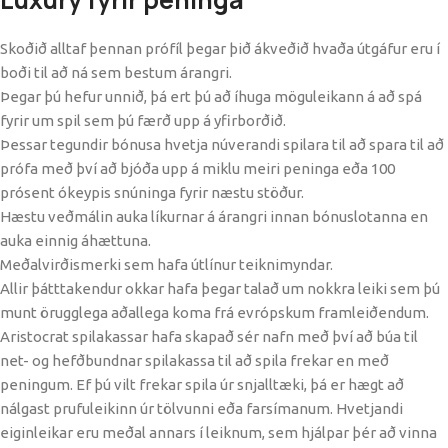
Skoðið alltaf þennan prófíl þegar þið ákveðið hvaða útgáfur eru í
boði til að ná sem bestum árangri.
Þegar þú hefur unnið, þá ert þú að íhuga möguleikann á að spá
fyrir um spil sem þú færð upp á yfirborðið.
Þessar tegundir bónusa hvetja núverandi spilara til að spara til að
prófa með því að bjóða upp á miklu meiri peninga eða 100
prósent ókeypis snúninga fyrir næstu stöður.
Hæstu veðmálin auka líkurnar á árangri innan bónuslotanna en
auka einnig áhættuna.
Meðalvirðismerki sem hafa útlínur teiknimyndar.
Allir þátttakendur okkar hafa þegar talað um nokkra leiki sem þú
munt örugglega aðallega koma frá evrópskum framleiðendum.
Aristocrat spilakassar hafa skapað sér nafn með því að búa til
net- og hefðbundnar spilakassa til að spila frekar en með
peningum. Ef þú vilt frekar spila úr snjalltæki, þá er hægt að
nálgast prufuleikinn úr tölvunni eða farsímanum. Hvetjandi
eiginleikar eru meðal annars í leiknum, sem hjálpar þér að vinna