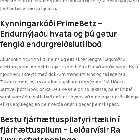
möguleikinn er virkur og getur stækkað til að fylla heila hjól þegar
það birtist á næstu hjólum.
Kynningarkóði PrimeBetz –
Endurnýjaðu hvata og þú getur
fengið endurgreiðslutilboð
Allur snúningurinn líður eins og eitt skref lengra í lágsniðnu
gröfinni, sem inniheldur gjafir sem bíða eftir að verða berar. Nýju
hjólin eru skreytt með dökkum myndum eins og fallega felu
Tútankamon, nýju skarabæjubjöllunni og sýninni frá Hórusi.
Jafnvel þótt Book of Ra Deluxe sé eldri spilakassa, þá er útlitið
samt sem áður gott. Það gefur til kynna að vinningar verði líklega
ekki venjulegar, en þeir verða örlátir þegar þeir skapast.
Bestu fjárhættuspilafyrirtækin í
fjárhættuspilum – Leiðarvísir Ra
Luxury fyrir peninga