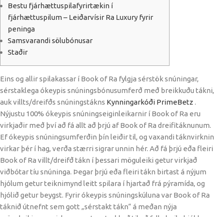
Bestu fjárhættuspilafyrirtækin í
fjárhættuspilum – Leiðarvísir Ra Luxury fyrir
peninga
Samsvarandi sölubónusar
Staðir
Eins og allir spilakassar í Book of Ra fylgja sérstök snúningar,
sérstaklega ókeypis snúningsbónusumferð með breikkuðu tákni,
auk villts/dreifðs snúningstákns
Kynningarkóði PrimeBetz
.
Nýjustu 100% ókeypis snúningseiginleikarnir í Book of Ra eru
virkjaðir með því að fá allt að þrjú af Book of Ra dreifitáknunum.
Ef ókeypis snúningsumferðin þín leiðir til, og vaxandi táknvirknin
virkar þér í hag, verða stærri sigrar unnin hér.
Að fá þrjú eða fleiri
Book of Ra villt/dreifð tákn í þessari möguleiki getur virkjað
viðbótar tíu snúninga. Þegar þrjú eða fleiri tákn birtast á nýjum
hjólum getur teiknimynd leitt spilara í hjartað frá pýramída, og
hjólið getur beygst. Fyrir ókeypis snúningskúluna var Book of Ra
táknið útnefnt sem gott „sérstakt tákn“ á meðan nýja