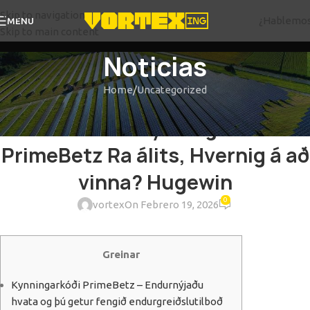
Skip to navigation
¿Hablemo
MENU
Skip to main content
Noticias
Home
Uncategorized
UNCATEGORIZED
Leiðarvísir Kynningarkóði
PrimeBetz Ra álits, Hvernig á að
vinna? Hugewin
0
vortex
On Febrero 19, 2026
Greinar
Kynningarkóði PrimeBetz – Endurnýjaðu
hvata og þú getur fengið endurgreiðslutilboð