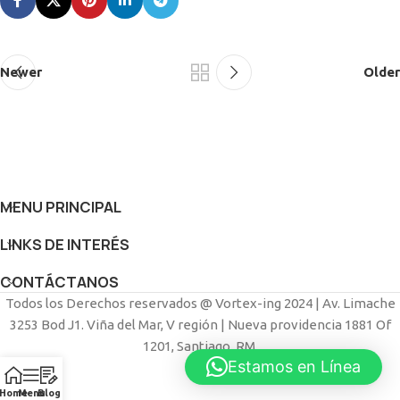
Newer
Older
MENU PRINCIPAL
LINKS DE INTERÉS
CONTÁCTANOS
Todos los Derechos reservados @ Vortex-ing 2024 | Av. Limache
3253 Bod J1. Viña del Mar, V región | Nueva providencia 1881 Of
1201, Santiago, RM.
Estamos en Línea
Home
Menu
Blog