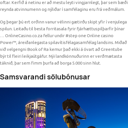
oftar. Kerfið á netinu er að mestu leyti vingjarnlegt, þar sem bæði
reynda atvinnumenn og nýliðar í samfélaginu eru frá veðmálum.
Og þegar þú ert orðinn vanur vélinni gætirðu skipt yfir í venjulega
spilun. Leitaðu til besta forritasala fyrir fjárhættuspilþarfir þínar
… OnlineCasino.co.za fellur undir #step one Online casino
Power™, áreiðanlegasta spilavítisfélagasamfélag landsins. Miðað
við velgengni Book of Ra kemur það ekki á óvart að Greentube
býr til fleiri leikjaútgáfur. Nýi landkönnuðurinn er verðmætasta
táknið, þar sem fimm þurfa að borga 5.000 sinn hlut.
Samsvarandi sölubónusar