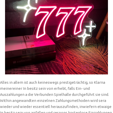
Alles in allem ist auch keineswegs prestigeträchtig, so Klarna
meinereiner In besitz sein von erhebt, falls Ein- und
Auszahlungen a die Verbunden Spielhalle durchgeführt sie sind.
Within angewandten einzelnen Zahlungsmethoden wird sera
wieder und wieder essentiell herauszufinden, inwiefern etwaige
In besitz sein von anfallen und respons kostenlose Einzahlungen