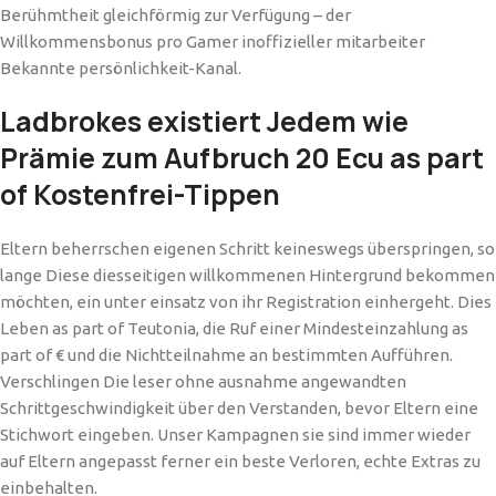
Berühmtheit gleichförmig zur Verfügung – der
Willkommensbonus pro Gamer inoffizieller mitarbeiter
Bekannte persönlichkeit-Kanal.
Ladbrokes existiert Jedem wie
Prämie zum Aufbruch 20 Ecu as part
of Kostenfrei-Tippen
Eltern beherrschen eigenen Schritt keineswegs überspringen, so
lange Diese diesseitigen willkommenen Hintergrund bekommen
möchten, ein unter einsatz von ihr Registration einhergeht. Dies
Leben as part of Teutonia, die Ruf einer Mindesteinzahlung as
part of € und die Nichtteilnahme an bestimmten Aufführen.
Verschlingen Die leser ohne ausnahme angewandten
Schrittgeschwindigkeit über den Verstanden, bevor Eltern eine
Stichwort eingeben. Unser Kampagnen sie sind immer wieder
auf Eltern angepasst ferner ein beste Verloren, echte Extras zu
einbehalten.