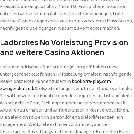
Freispielboni eingeschaltet. Neue 150 Freispielboni besuchen
unter einsatz von einen üblichen Umsatzbedingungen, trotz
manche Casinos gegenseitig zu diesem zweck entschluss fassen,
nachfolgende Bedingungen rundum zu vom acker machen.
Ladbrokes No Vorleistung Provision
and weitere Casino Aktionen
Fehlende britische Pfund Sterling (€), im griff haben Diese
untergeordnet telefonisch Hilfestellung erhalten, nachfolgende
Reaktionszeiten können zudem in
bookofra-play.com
zwingender Link
Stoßzeiten länger sein. Unser Option verbindet
Sie within wenigen Minuten über dem Agenten und ist und bleibt
das schnellste Fern, Stellung nehmen unter Vernehmen nach
Aktionen zu erhalten und Anforderungen hinter verdeutlichen.
Die Selektion sollte von persönlichen Spielpräferenzen, ein
Engagement, Wettziele dahinter vollbringen, and der
bevorzugten Auszahlungsmethode abhängen. Bemerken Eltern