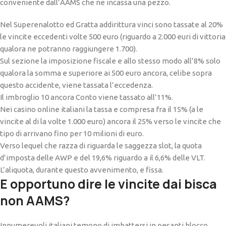
conveniente dall’AAMS che ne incassa una pezzo.
Nel Superenalotto ed Gratta addirittura vinci sono tassate al 20%
le vincite eccedenti volte 500 euro (riguardo a 2.000 euri di vittoria
qualora ne potranno raggiungere 1.700).
Sul sezione la imposizione fiscale e allo stesso modo all’8% solo
qualora la somma e superiore ai 500 euro ancora, celibe sopra
questo accidente, viene tassata l’eccedenza.
Il imbroglio 10 ancora Conto viene tassato all’11%.
Nei casino online italiani la tassa e compresa fra il 15% (a le
vincite al di la volte 1.000 euro) ancora il 25% verso le vincite che
tipo di arrivano fino per 10 milioni di euro.
Verso lequel che razza di riguarda le saggezza slot, la quota
d’imposta delle AWP e del 19,6% riguardo a il 6,6% delle VLT.
L’aliquota, durante questo avvenimento, e fissa.
E opportuno dire le vincite dai bisca
non AAMS?
Innumerevoli italiani temono di imbattersi in pesanti blocco