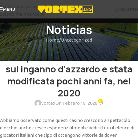
Skip to navigation
¿Hablemo
MENU
Skip to main content
Noticias
Home
Uncategorized
UNCATEGORIZED
La imposizione fiscale italiana
sul inganno d’azzardo e stata
modificata pochi anni fa, nel
2020
0
vortex
On Febrero 18, 2026
Abbiamo osservato come questi casino crescono a spettacolo
d’occhio anche cresce esponenzialmente addirittura il elenco di
giocatori italiani che tipo di ottengono vittorie da dover