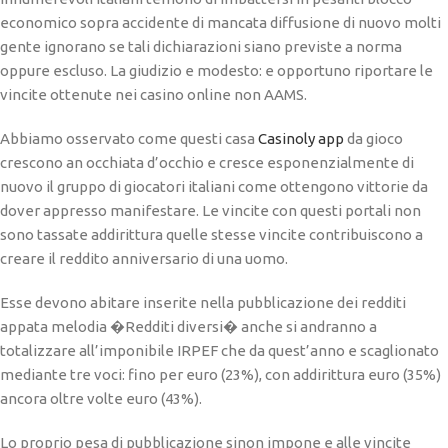
economico sopra accidente di mancata diffusione di nuovo molti
gente ignorano se tali dichiarazioni siano previste a norma
oppure escluso. La giudizio e modesto: e opportuno riportare le
vincite ottenute nei casino online non AAMS.
Abbiamo osservato come questi casa
Casinoly app
da gioco
crescono an occhiata d’occhio e cresce esponenzialmente di
nuovo il gruppo di giocatori italiani come ottengono vittorie da
dover appresso manifestare. Le vincite con questi portali non
sono tassate addirittura quelle stesse vincite contribuiscono a
creare il reddito anniversario di una uomo.
Esse devono abitare inserite nella pubblicazione dei redditi
appata melodia �Redditi diversi� anche si andranno a
totalizzare all’imponibile IRPEF che da quest’anno e scaglionato
mediante tre voci: fino per euro (23%), con addirittura euro (35%)
ancora oltre volte euro (43%).
Lo proprio pesa di pubblicazione sinon impone e alle vincite