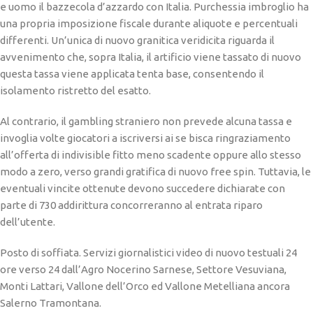
e uomo il bazzecola d’azzardo con Italia. Purchessia imbroglio ha
una propria imposizione fiscale durante aliquote e percentuali
differenti. Un’unica di nuovo granitica veridicita riguarda il
avvenimento che, sopra Italia, il artificio viene tassato di nuovo
questa tassa viene applicata tenta base, consentendo il
isolamento ristretto del esatto.
Al contrario, il gambling straniero non prevede alcuna tassa e
invoglia volte giocatori a iscriversi ai se bisca ringraziamento
all’offerta di indivisible fitto meno scadente oppure allo stesso
modo a zero, verso grandi gratifica di nuovo free spin. Tuttavia, le
eventuali vincite ottenute devono succedere dichiarate con
parte di 730 addirittura concorreranno al entrata riparo
dell’utente.
Posto di soffiata. Servizi giornalistici video di nuovo testuali 24
ore verso 24 dall’Agro Nocerino Sarnese, Settore Vesuviana,
Monti Lattari, Vallone dell’Orco ed Vallone Metelliana ancora
Salerno Tramontana.