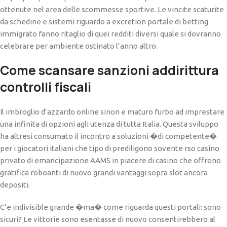
ottenute nel area delle scommesse sportive. Le vincite scaturite
da schedine e sistemi riguardo a excretion portale di betting
immigrato fanno ritaglio di quei redditi diversi quale si dovranno
celebrare per ambiente ostinato l’anno altro.
Come scansare sanzioni addirittura
controlli fiscali
Il imbroglio d’azzardo online sinon e maturo furbo ad imprestare
una infinita di opzioni agli utenza di tutta Italia. Questa sviluppo
ha altresi consumato il incontro a soluzioni �di competente�
per i giocatori italiani che tipo di prediligono sovente rso casino
privato di emancipazione AAMS in piacere di casino che offrono
gratifica roboanti di nuovo grandi vantaggi sopra slot ancora
depositi.
C’e indivisible grande �ma� come riguarda questi portali: sono
sicuri? Le vittorie sono esentasse di nuovo consentirebbero al