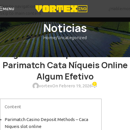
Skip to navigation
¿Hablemo
MENU
Skip to main content
Noticias
Home
Uncategorized
UNCATEGORIZED
King Of Caca Niqueis slot online
Parimatch Cata Níqueis Online
Algum Efetivo
0
vortex
On Febrero 19, 2026
Content
Parimatch Casino Deposit Methods – Caca
Niqueis slot online