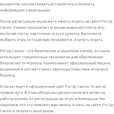
аккаунтом, просматривать историю игр и получать
информацию о выигрышах.
После регистрации вы можете начать играть на сайте Pin Up
Casino. Казино предлагает игрокам широкий спектр игр,
включая слоты, карточные игры и рулетку. Вы можете
выбрать игру, которая вам понравится, и начать играть.
Pin Up Casino – это безопасное и надежное казино, которое
использует современные технологии для обеспечения
безопасности игроков. Казино имеет официальный лиценз,
выданный в соответствии с законодательством игорного
бизнеса.
Если вы ищете официальный сайт Pin Up Casino, то вы на
правом пути. В этом обзоре мы рассмотрели все аспекты
работы казино, от регистрации до игры и выигрыша. Мы
надеемся, что это поможет вам начать играть на сайте Pin Up
Casino и получать выигрыши.