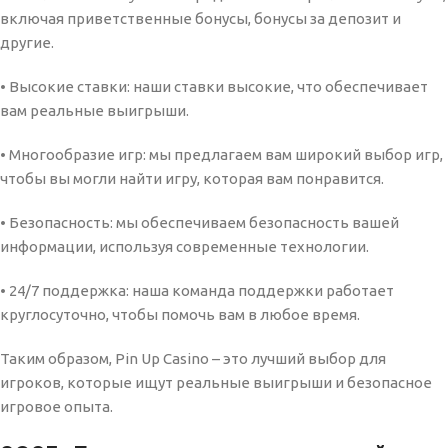
включая приветственные бонусы, бонусы за депозит и
другие.
• Высокие ставки: наши ставки высокие, что обеспечивает
вам реальные выигрыши.
• Многообразие игр: мы предлагаем вам широкий выбор игр,
чтобы вы могли найти игру, которая вам понравится.
• Безопасность: мы обеспечиваем безопасность вашей
информации, используя современные технологии.
• 24/7 поддержка: наша команда поддержки работает
круглосуточно, чтобы помочь вам в любое время.
Таким образом, Pin Up Casino – это лучший выбор для
игроков, которые ищут реальные выигрыши и безопасное
игровое опыта.