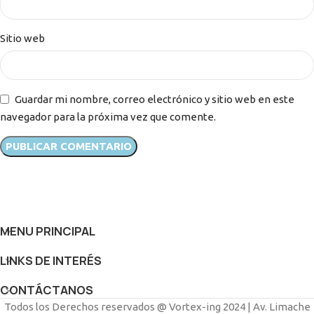
Sitio web
Guardar mi nombre, correo electrónico y sitio web en este
navegador para la próxima vez que comente.
MENU PRINCIPAL
LINKS DE INTERÉS
CONTÁCTANOS
Todos los Derechos reservados @ Vortex-ing 2024 | Av. Limache