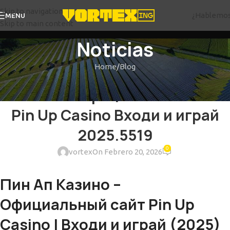
Skip to navigation
¿Hablemo
MENU
Skip to main content
Noticias
Home
Blog
BLOG
Казино – Официальный сайт
Pin Up Casino Входи и играй
2025.5519
0
vortex
On Febrero 20, 2026
Пин Ап Казино –
Официальный сайт Pin Up
Casino | Входи и играй (2025)