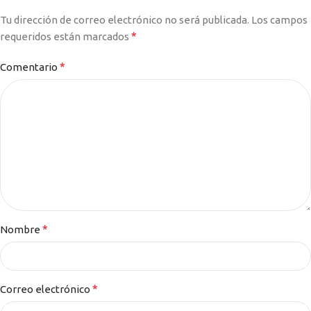
Tu dirección de correo electrónico no será publicada.
Los campos
*
requeridos están marcados
*
Comentario
*
Nombre
*
Correo electrónico