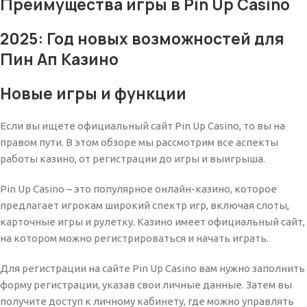
Преимущества игры в Pin Up Casino
2025: Год новых возможностей для
Пин Ап Казино
Новые игры и функции
Если вы ищете официальный сайт Pin Up Casino, то вы на
правом пути. В этом обзоре мы рассмотрим все аспекты
работы казино, от регистрации до игры и выигрыша.
Pin Up Casino – это популярное онлайн-казино, которое
предлагает игрокам широкий спектр игр, включая слоты,
карточные игры и рулетку. Казино имеет официальный сайт,
на котором можно регистрироваться и начать играть.
Для регистрации на сайте Pin Up Casino вам нужно заполнить
форму регистрации, указав свои личные данные. Затем вы
получите доступ к личному кабинету, где можно управлять