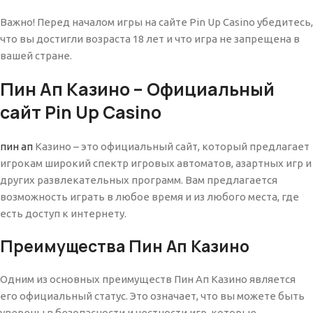
Важно! Перед началом игры на сайте Pin Up Casino убедитесь,
что вы достигли возраста 18 лет и что игра не запрещена в
вашей стране.
Пин Ап Казино – Официальный
сайт Pin Up Casino
пин ап
Казино – это официальный сайт, который предлагает
игрокам широкий спектр игровых автоматов, азартных игр и
других развлекательных программ. Вам предлагается
возможность играть в любое время и из любого места, где
есть доступ к интернету.
Преимущества Пин Ап Казино
Одним из основных преимуществ Пин Ап Казино является
его официальный статус. Это означает, что вы можете быть
уверены в безопасности и честности игр, которые