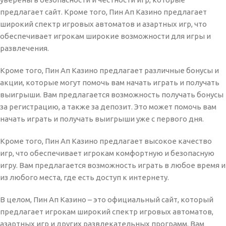
предлагает сайт. Кроме того, Пин Ап Казино предлагает
широкий спектр игровых автоматов и азартных игр, что
обеспечивает игрокам широкие возможности для игры и
развлечения.
Кроме того, Пин Ап Казино предлагает различные бонусы и
акции, которые могут помочь вам начать играть и получать
выигрыши. Вам предлагается возможность получать бонусы
за регистрацию, а также за депозит. Это может помочь вам
начать играть и получать выигрыши уже с первого дня.
Кроме того, Пин Ап Казино предлагает высокое качество
игр, что обеспечивает игрокам комфортную и безопасную
игру. Вам предлагается возможность играть в любое время и
из любого места, где есть доступ к интернету.
В целом, Пин Ап Казино – это официальный сайт, который
предлагает игрокам широкий спектр игровых автоматов,
азартных игр и других развлекательных программ. Вам