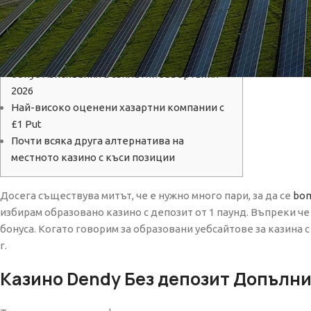
Статии
Казино Dendy Без депозит Допълнителен
бонус Изисквания Безплатни завъртания
2026
Най-високо оценени хазартни компании с
£1 Put
Почти всяка друга алтернатива на
местното казино с къси позиции
Досега съществува митът, че е нужно много пари, за да се
bom
избирам образовано казино с депозит от 1 паунд. Въпреки че 
бонуса.
Когато говорим за образовани уебсайтове за казина с 
г.
Казино Dendy Без депозит Допълни