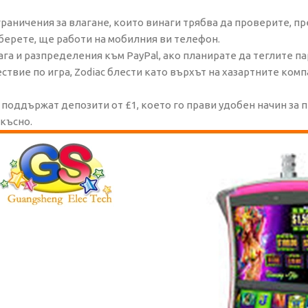
раничения за влагане, които винаги трябва да проверите, пр
изберете, ще работи на мобилния ви телефон.
га и разпределения към PayPal, ако планирате да теглите па
ествие по игра, Zodiac блести като върхът на хазартните ком
 поддържат депозити от £1, което го прави удобен начин за 
-късно.