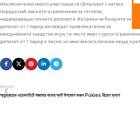
Изключително много участници се сблъскват с натиск
поради най-ниските ограничения за теглене,
надвишаващи техните депозити. Въпреки че бонусите за
депозит от 1 паунд изглеждат привлекателни за
ежедневните хазартни игри, те често имат строги ограничени
депозит от 1 паунд е лесно, но има някои ключови неща, коит
Newer
অ্যান্ড্রয়েড ওয়েবসাইটে মজাদার ফলের স্লট উপভোগ করুন Pokies রিয়েল ক্যাশ