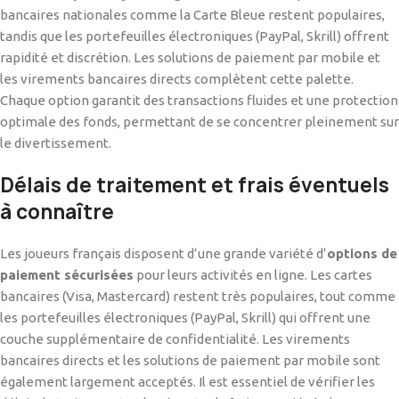
bancaires nationales comme la Carte Bleue restent populaires,
tandis que les portefeuilles électroniques (PayPal, Skrill) offrent
rapidité et discrétion. Les solutions de paiement par mobile et
les virements bancaires directs complètent cette palette.
Chaque option garantit des transactions fluides et une protection
optimale des fonds, permettant de se concentrer pleinement sur
le divertissement.
Délais de traitement et frais éventuels
à connaître
Les joueurs français disposent d’une grande variété d’
options de
paiement sécurisées
pour leurs activités en ligne. Les cartes
bancaires (Visa, Mastercard) restent très populaires, tout comme
les portefeuilles électroniques (PayPal, Skrill) qui offrent une
couche supplémentaire de confidentialité. Les virements
bancaires directs et les solutions de paiement par mobile sont
également largement acceptés. Il est essentiel de vérifier les