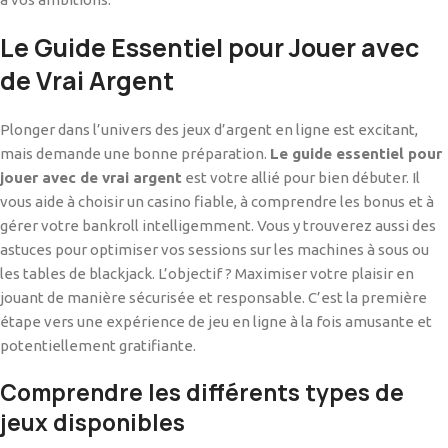
Le Guide Essentiel pour Jouer avec
de Vrai Argent
Plonger dans l’univers des jeux d’argent en ligne est excitant,
mais demande une bonne préparation.
Le guide essentiel pour
jouer avec de vrai argent
est votre allié pour bien débuter. Il
vous aide à choisir un casino fiable, à comprendre les bonus et à
gérer votre bankroll intelligemment. Vous y trouverez aussi des
astuces pour optimiser vos sessions sur les machines à sous ou
les tables de blackjack. L’objectif ? Maximiser votre plaisir en
jouant de manière sécurisée et responsable. C’est la première
étape vers une expérience de jeu en ligne à la fois amusante et
potentiellement gratifiante.
Comprendre les différents types de
jeux disponibles