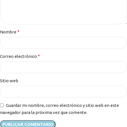
*
Nombre
*
Correo electrónico
Sitio web
Guardar mi nombre, correo electrónico y sitio web en este
navegador para la próxima vez que comente.