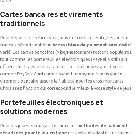
fonds.
Cartes bancaires et virements
traditionnels
Pour déposer et retirer vos gains en toute sérénité, les joueurs
français bénéficient d’un
écosystème de paiement sécurisé
et
varié. Les cartes bancaires (Visa/Mastercard) restent populaires,
tout comme les portefeuilles électroniques (PayPal, Skrill) qui
offrent des transactions rapides. Les méthodes spécifiques
comme PaySafeCard garantissent l’anonymat, tandis que le
virement bancaire assure la fiabilité pour les gros montants.
Choisissez l’option qui correspond le mieux à votre style de jeu !
Portefeuilles électroniques et
solutions modernes
Pour les joueurs français, le choix des
méthodes de paiement
sécurisées pour le jeu en ligne
est vaste et adapté. Les cartes