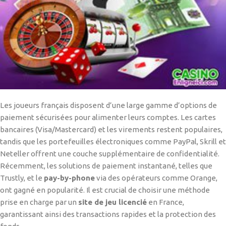
Les joueurs français disposent d’une large gamme d’options de
paiement sécurisées pour alimenter leurs comptes. Les cartes
bancaires (Visa/Mastercard) et les virements restent populaires,
tandis que les portefeuilles électroniques comme PayPal, Skrill et
Neteller offrent une couche supplémentaire de confidentialité.
Récemment, les solutions de paiement instantané, telles que
Trustly, et le
pay-by-phone
via des opérateurs comme Orange,
ont gagné en popularité. Il est crucial de choisir une méthode
prise en charge par un
site de jeu licencié
en France,
garantissant ainsi des transactions rapides et la protection des