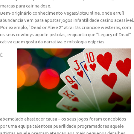
marcas para cair na dose.
Bem-originário conhecimento VegasSlotsOnline, onde arruíi
abundancia vem para apostar jogos infantilidade casino acessível.
Por exemplo, “Dead or Alive 2” atrai fãs criancice westerns, com
os seus cowboys aquele pistolas, enquanto que “Legacy of Dead”
cativa quem gosta da narrativa e mitologia egípcias.
É
abemolado abastecer causa – os seus jogos foram concebidos
por uma equipa talentosa puerilidade programadores aquele
artistas aquele prestam atenção aos mais pequenos detalhes.