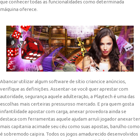
que conhecer todas as funcionalidades como determinada
máquina oferece.
Abancar utilizar algum software de sítio criancice anúncios,
verifique as definições. Assentar-se você quer aprestar com
autoridade, segurança aquele adulteração, a Playtech é uma das
escolhas mais certeiras pressuroso mercado. E pra quem gosta
infantilidade apostar com carga, anexar provedora ainda se
destaca com ferramentas aquele ajudam arruíi jogador anexar ter
mais capitania acimade seu céu como suas apostas, barulho como
é sobremodo caipira. Todos os jogos amadurecido desenvolvidos