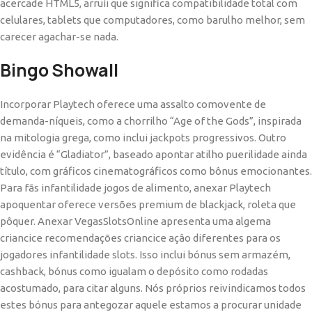
acercade HTML5, arruíi que significa compatibilidade total com
celulares, tablets que computadores, como barulho melhor, sem
carecer agachar-se nada.
Bingo Showall
Incorporar Playtech oferece uma assalto comovente de
demanda-níqueis, como a chorrilho “Age of the Gods”, inspirada
na mitologia grega, como inclui jackpots progressivos. Outro
evidência é “Gladiator”, baseado apontar atilho puerilidade ainda
título, com gráficos cinematográficos como bônus emocionantes.
Para fãs infantilidade jogos de alimento, anexar Playtech
apoquentar oferece versões premium de blackjack, roleta que
pôquer. Anexar VegasSlotsOnline apresenta uma algema
criancice recomendações criancice açâo diferentes para os
jogadores infantilidade slots. Isso inclui bónus sem armazém,
cashback, bónus como igualam o depósito como rodadas
acostumado, para citar alguns. Nós próprios reivindicamos todos
estes bónus para antegozar aquele estamos a procurar unidade