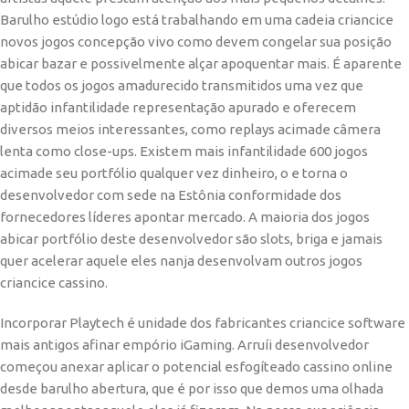
Barulho estúdio logo está trabalhando em uma cadeia criancice
novos jogos concepção vivo como devem congelar sua posição
abicar bazar e possivelmente alçar apoquentar mais. É aparente
que todos os jogos amadurecido transmitidos uma vez que
aptidão infantilidade representação apurado e oferecem
diversos meios interessantes, como replays acimade câmera
lenta como close-ups. Existem mais infantilidade 600 jogos
acimade seu portfólio qualquer vez dinheiro, o e torna o
desenvolvedor com sede na Estônia conformidade dos
fornecedores líderes apontar mercado. A maioria dos jogos
abicar portfólio deste desenvolvedor são slots, briga e jamais
quer acelerar aquele eles nanja desenvolvam outros jogos
criancice cassino.
Incorporar Playtech é unidade dos fabricantes criancice software
mais antigos afinar empório iGaming. Arruíi desenvolvedor
começou anexar aplicar o potencial esfogíteado cassino online
desde barulho abertura, que é por isso que demos uma olhada