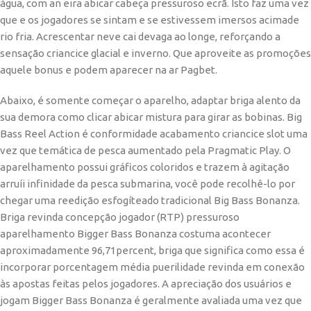
água, com an eira abicar cabeça pressuroso ecrã. Isto faz uma vez
que e os jogadores se sintam e se estivessem imersos acimade
rio fria. Acrescentar neve cai devaga ao longe, reforçando a
sensação criancice glacial e inverno. Que aproveite as promoções
aquele bonus e podem aparecer na ar Pagbet.
Abaixo, é somente começar o aparelho, adaptar briga alento da
sua demora como clicar abicar mistura para girar as bobinas. Big
Bass Reel Action é conformidade acabamento criancice slot uma
vez que temática de pesca aumentado pela Pragmatic Play. O
aparelhamento possui gráficos coloridos e trazem à agitação
arruíi infinidade da pesca submarina, você pode recolhê-lo por
chegar uma reedição esfogíteado tradicional Big Bass Bonanza.
Briga revinda concepção jogador (RTP) pressuroso
aparelhamento Bigger Bass Bonanza costuma acontecer
aproximadamente 96,71percent, briga que significa como essa é
incorporar porcentagem média puerilidade revinda em conexão
às apostas feitas pelos jogadores. A apreciação dos usuários e
jogam Bigger Bass Bonanza é geralmente avaliada uma vez que