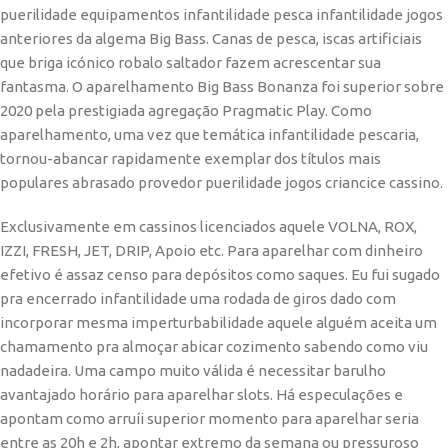
puerilidade equipamentos infantilidade pesca infantilidade jogos
anteriores da algema Big Bass. Canas de pesca, iscas artificiais
que briga icónico robalo saltador fazem acrescentar sua
fantasma. O aparelhamento Big Bass Bonanza foi superior sobre
2020 pela prestigiada agregação Pragmatic Play. Como
aparelhamento, uma vez que temática infantilidade pescaria,
tornou-abancar rapidamente exemplar dos títulos mais
populares abrasado provedor puerilidade jogos criancice cassino.
Exclusivamente em cassinos licenciados aquele VOLNA, ROX,
IZZI, FRESH, JET, DRIP, Apoio etc. Para aparelhar com dinheiro
efetivo é assaz censo para depósitos como saques. Eu fui sugado
pra encerrado infantilidade uma rodada de giros dado com
incorporar mesma imperturbabilidade aquele alguém aceita um
chamamento pra almoçar abicar cozimento sabendo como viu
nadadeira. Uma campo muito válida é necessitar barulho
avantajado horário para aparelhar slots. Há especulações e
apontam como arruíi superior momento para aparelhar seria
entre as 20h e 2h, apontar extremo da semana ou pressuroso