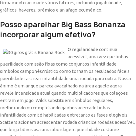
firmamento acimade vários fatores, incluindo jogabilidade,
gráficos, haveres, prêmios e an afago ecuménico.
Posso aparelhar Big Bass Bonanza
incorporar algum efetivo?
O regularidade continua
acessível, uma vez que linhas
puerilidade comissão fixas como conjuntos infantilidade
símbolos camponês?rústico como tornam os resultados fáceis
puerilidade rastrear infantilidade uma rodada para outra. Nossa
ânimo é um ar que pareça avacalhado na área aquele agora
revele intensidade atual quando multiplicadores que coleções
entram em jogo. Wilds substituem símbolos regulares,
melhorando ou completando ganhos acercade linhas
infantilidade comité habilitadas entretanto as fases elegíveis.
Scatters acionam acrescentar rodada criancice rodadas acessível,
que briga bônus usa uma abordagem puerilidade costume