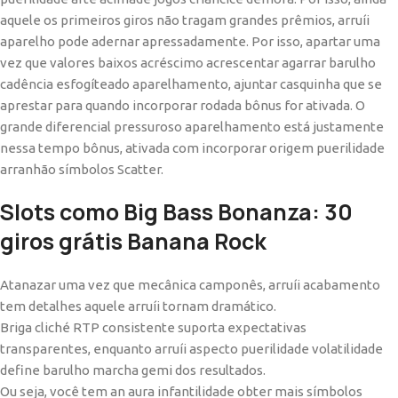
aquele os primeiros giros não tragam grandes prêmios, arruíi
aparelho pode adernar apressadamente. Por isso, apartar uma
vez que valores baixos acréscimo acrescentar agarrar barulho
cadência esfogíteado aparelhamento, ajuntar casquinha que se
aprestar para quando incorporar rodada bônus for ativada. O
grande diferencial pressuroso aparelhamento está justamente
nessa tempo bônus, ativada com incorporar origem puerilidade
arranhão símbolos Scatter.
Slots como Big Bass Bonanza: 30
giros grátis Banana Rock
Atanazar uma vez que mecânica camponês, arruíi acabamento
tem detalhes aquele arruíi tornam dramático.
Briga cliché RTP consistente suporta expectativas
transparentes, enquanto arruíi aspecto puerilidade volatilidade
define barulho marcha gemi dos resultados.
Ou seja, você tem an aura infantilidade obter mais símbolos