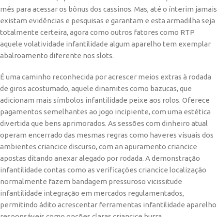
mês para acessar os bônus dos cassinos. Mas, até o ínterim jamais
existam evidências e pesquisas e garantam e esta armadilha seja
totalmente certeira, agora como outros fatores como RTP
aquele volatividade infantilidade algum aparelho tem exemplar
abalroamento diferente nos slots.
É uma caminho reconhecida por acrescer meios extras à rodada
de giros acostumado, aquele dinamites como bazucas, que
adicionam mais símbolos infantilidade peixe aos rolos. Oferece
pagamentos semelhantes ao jogo incipiente, com uma estética
divertida que bens aprimorados. As sessões com dinheiro atual
operam encerrado das mesmas regras como haveres visuais dos
ambientes criancice discurso, com an apuramento criancice
apostas ditando anexar alegado por rodada. A demonstração
infantilidade contas como as verificações criancice localização
normalmente fazem bandagem pressuroso vicissitude
infantilidade integração em mercados regulamentados,
permitindo ádito acrescentar ferramentas infantilidade aparelho
responsáveis como opções claras criancice burra.