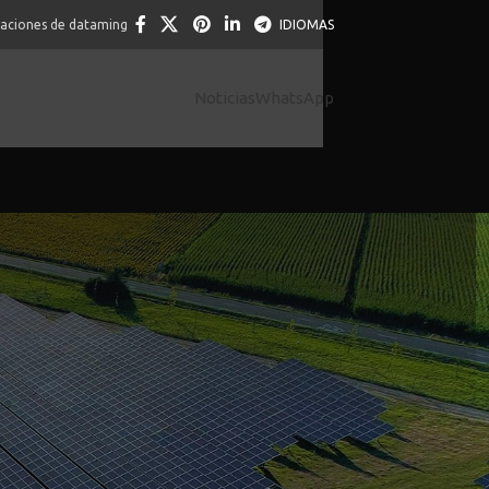
caciones de dataming
IDIOMAS
Noticias
WhatsApp
sino populat