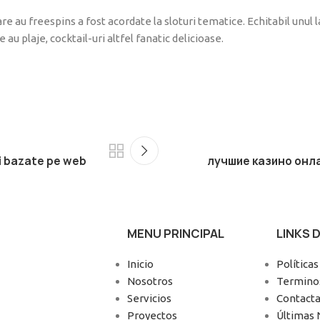
au freespins a fost acordate la sloturi tematice. Echitabil unul la 
au plaje, cocktail-uri altfel fanatic delicioase.
ri bazate pe web
лучшие казино онл
MENU PRINCIPAL
LINKS 
Inicio
Políticas
Nosotros
Terminos
Servicios
Contacta
Proyectos
Últimas 