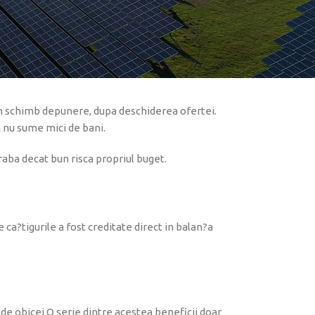
 de Craciun, au o perioada de valabilitate
 in schimb depunere, dupa deschiderea ofertei.
a nu sume mici de bani.
raba decat bun risca propriul buget.
ca?tigurile a fost creditate direct in balan?a
 de obicei O serie dintre acestea beneficii doar