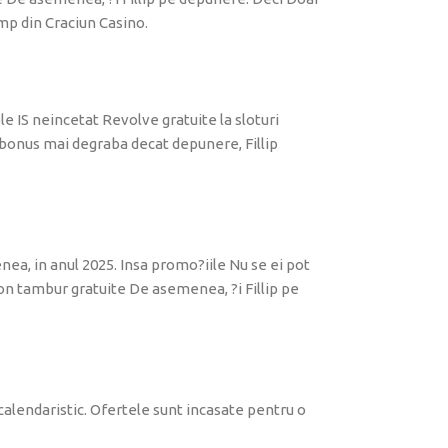
imp din Craciun Casino.
e IS neincetat Revolve gratuite la sloturi
 bonus mai degraba decat depunere, Fillip
enea, in anul 2025. Insa promo?iile Nu se ei pot
 on tambur gratuite De asemenea, ?i Fillip pe
i calendaristic. Ofertele sunt incasate pentru o