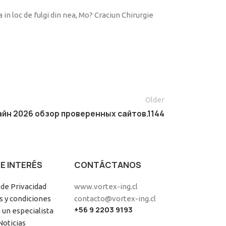
in loc de fulgi din nea, Mo? Craciun Chirurgie
Older
айн 2026 обзор проверенных сайтов.1144
DE INTERÉS
CONTÁCTANOS
 de Privacidad
www.vortex-ing.cl
 y condiciones
contacto@vortex-ing.cl
+56 9 2203 9193
 un especialista
Noticias