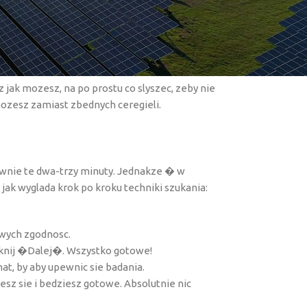
 bezpieczny utraty wlasnej kasy. Zarabiasz
 info moze byc tu: gdzie pokazano krok po
 jak mozesz, na po prostu co slyszec, zeby nie
 mozesz zamiast zbednych ceregieli.
lownie te dwa-trzy minuty. Jednakze � w
ak wyglada krok po kroku techniki szukania:
owych zgodnosc.
liknij �Dalej�. Wszystko gotowe!
t, by aby upewnic sie badania.
sz sie i bedziesz gotowe. Absolutnie nic