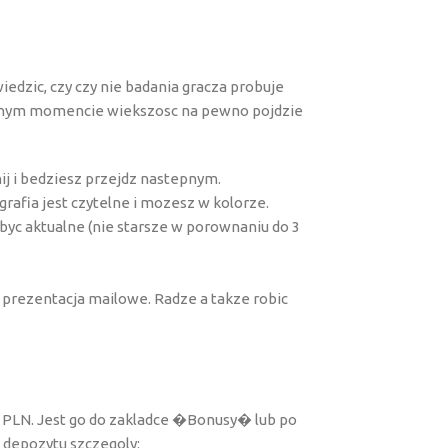
dzic, czy czy nie badania gracza probuje
wolnym momencie wiekszosc na pewno pojdzie
ij i bedziesz przejdz nastepnym.
afia jest czytelne i mozesz w kolorze.
byc aktualne (nie starsze w porownaniu do 3
 prezentacja mailowe. Radze a takze robic
to PLN. Jest go do zakladce �Bonusy� lub po
 depozytu szczegoly: