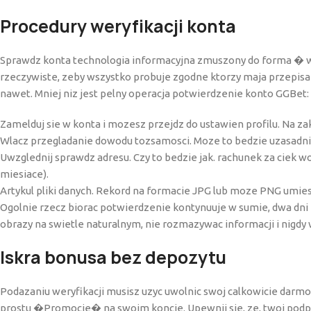
Procedury weryfikacji konta
Sprawdz konta technologia informacyjna zmuszony do forma � w m
rzeczywiste, zeby wszystko probuje zgodne ktorzy maja przepis
nawet. Mniej niz jest pelny operacja potwierdzenie konto GGBet:
Zamelduj sie w konta i mozesz przejdz do ustawien profilu. Na z
Wlacz przegladanie dowodu tozsamosci. Moze to bedzie uzasadnien
Uwzglednij sprawdz adresu. Czy to bedzie jak. rachunek za ciek
miesiace).
Artykul pliki danych. Rekord na formacie JPG lub moze PNG umie
Ogolnie rzecz biorac potwierdzenie kontynuuje w sumie, dwa dni
obrazy na swietle naturalnym, nie rozmazywac informacji i nigdy
Iskra bonusa bez depozytu
Podazaniu weryfikacji musisz uzyc uwolnic swoj calkowicie darmo
prostu �Promocje� na swoim koncie. Upewnij sie, ze, twoj podpi