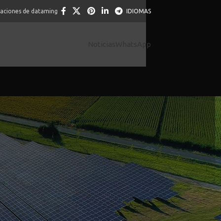
caciones de dataming
IDIOMAS
Noticias
WhatsApp
la poczatkujacych