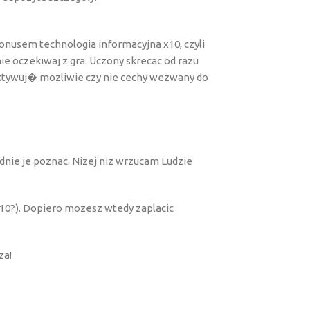
onusem technologia informacyjna x10, czyli
e oczekiwaj z gra. Uczony skrecac od razu
�Aktywuj� mozliwie czy nie cechy wezwany do
nie je poznac. Nizej niz wrzucam Ludzie
(10?). Dopiero mozesz wtedy zaplacic
za!