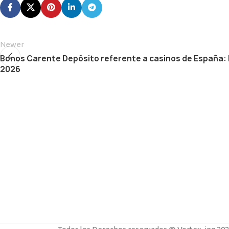
Newer
Bonos Carente Depósito referente a casinos de España:
2026