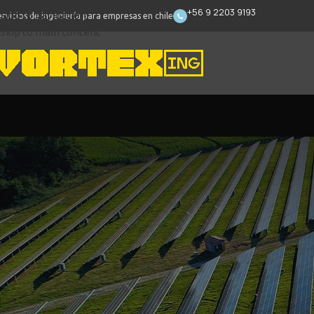
+56 9 2203 9193
Skip to navigation
ervicios de ingeniería para empresas en chile
Skip to main content
Jak ekstaza dodatkowy be
Od zapewnic filip bez depozytu GGB