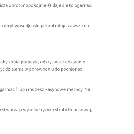
cza obrotu? Spokojnie � daje sie to ogarnac.
 cierpliwosc � usluga kontroluje zawsze do
aby sobie poradzic, odkryj wiatr dokladnie
zyc dzialania w porownaniu do pochlonac
arniac fillip i mozesz kasynowe metody. Na
 stwarzaja wysokie ryzyko straty finansowej,