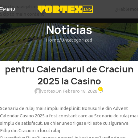
Skip to navigation
¿Hablemo
MENU
Skip to main content
Noticias
Home
Uncategorized
UNCATEGORIZED
Impresia mea ?i recomandari
pentru Calendarul de Craciun
2025 la Casino
0
vortex
On Febrero 18, 2026
Scenariu de rulaj mai simplu indeplinit: Bonusurile din Advent
Calendar Casino 2025 a fost constant care au Scenariu de rulaj mai
simplu de satisfacut. Ba chiar uneori gase?ti este cu siguran?a
Fillip din Craciun in locul rulaj
Diversitate: I?i po?i incerca norocul in toate sec?iunile de on