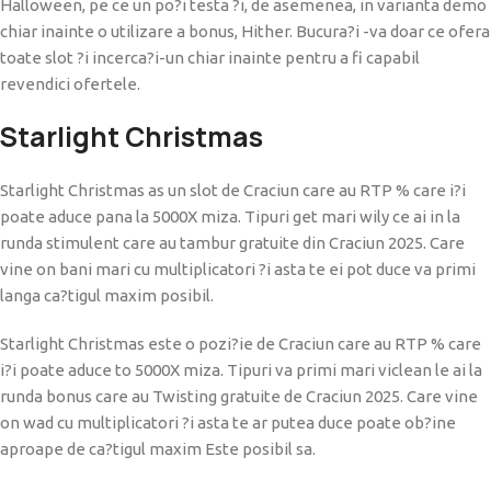
Halloween, pe ce un po?i testa ?i, de asemenea, in varianta demo
chiar inainte o utilizare a bonus, Hither. Bucura?i -va doar ce ofera
toate slot ?i incerca?i-un chiar inainte pentru a fi capabil
revendici ofertele.
Starlight Christmas
Starlight Christmas as un slot de Craciun care au RTP % care i?i
poate aduce pana la 5000X miza. Tipuri get mari wily ce ai in la
runda stimulent care au tambur gratuite din Craciun 2025. Care
vine on bani mari cu multiplicatori ?i asta te ei pot duce va primi
langa ca?tigul maxim posibil.
Starlight Christmas este o pozi?ie de Craciun care au RTP % care
i?i poate aduce to 5000X miza. Tipuri va primi mari viclean le ai la
runda bonus care au Twisting gratuite de Craciun 2025. Care vine
on wad cu multiplicatori ?i asta te ar putea duce poate ob?ine
aproape de ca?tigul maxim Este posibil sa.