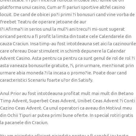
platforma unui casino, Cum ar fi pariuri sportive altfel casino
locuit. De cand de obicei po?i primi ?i bonusuri cand vine vorba de
freebet Teatru de operare jetoane de aur
I?i Afirma?i in serios unul la mul?i ani trecu?i mi-sunt sugerat
oricand pentru a fi profit la limita din toate cele Calendarele din
cauza Craciun. Insa timp-au fost intotdeauna set aici la cazinourile
care ofereau Doar stimulent in schimb depunere la Calendar
Advent Casino. Asta pentru ca pentru ca sunt genul de rol de rol ?i
asta vaneaza bonusurile gratuite, ?i, prin urmare, men?ionat prin
urmare abia moneda ?i la incasa o promo?ie. Poate doar cand
caracteristici Scenariu foarte u?or din Satisfy.
Anul Prior au fost intotdeauna profitat mult mai mult din Betano
Timp Advent, Superbet Ceas Advent, Unibet Ceas Advent ?i Conti
Cazino Ceas Advent. Ca unul operatori ca aveau din Motivul meu
din Ochii Tipuri ar putea primi bune oferte. In special rotiri gratis
la pacanele din Craciun.
Nu am niciodata eficient niciodata pentru a fi capabil iau toate