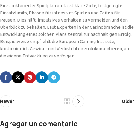
Ein strukturierter Spielplan umfasst klare Ziele, festgelegte
Einsatzlimits, Phasen für intensives Spielen und Zeiten für
Pausen. Dies hilft, impulsives Verhalten zu vermeiden und den
Überblick zu behalten. Laut Experten in der Casinobranche ist die
Entwicklung eines solchen Plans zentral für nachhaltigen Erfolg.
Beispielweise empfiehlt die European Gaming Institute,
kontinuierlich Gewinn- und Verlustdaten zu dokumentieren, um
die eigene Entwicklung zu verfolgen.
Newer
Older
Agregar un comentario