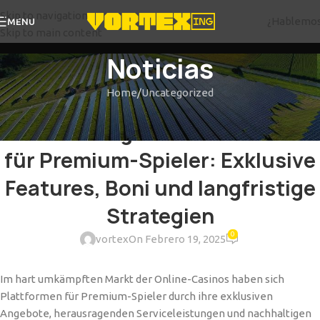
Skip to navigation
¿Hablemo
MENU
Skip to main content
Noticias
Home
Uncategorized
UNCATEGORIZED
Hochwertige Online-Casinos
für Premium-Spieler: Exklusive
Features, Boni und langfristige
Strategien
0
vortex
On Febrero 19, 2025
Im hart umkämpften Markt der Online-Casinos haben sich
Plattformen für Premium-Spieler durch ihre exklusiven
Angebote, herausragenden Serviceleistungen und nachhaltigen