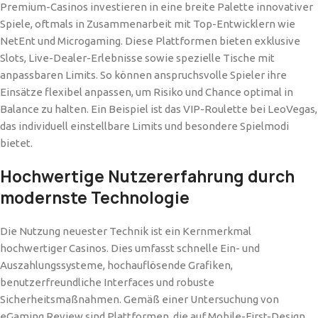
Premium-Casinos investieren in eine breite Palette innovativer
Spiele, oftmals in Zusammenarbeit mit Top-Entwicklern wie
NetEnt und Microgaming. Diese Plattformen bieten exklusive
Slots, Live-Dealer-Erlebnisse sowie spezielle Tische mit
anpassbaren Limits. So können anspruchsvolle Spieler ihre
Einsätze flexibel anpassen, um Risiko und Chance optimal in
Balance zu halten. Ein Beispiel ist das VIP-Roulette bei LeoVegas,
das individuell einstellbare Limits und besondere Spielmodi
bietet.
Hochwertige Nutzererfahrung durch
modernste Technologie
Die Nutzung neuester Technik ist ein Kernmerkmal
hochwertiger Casinos. Dies umfasst schnelle Ein- und
Auszahlungssysteme, hochauflösende Grafiken,
benutzerfreundliche Interfaces und robuste
Sicherheitsmaßnahmen. Gemäß einer Untersuchung von
eGaming Review sind Plattformen, die auf Mobile-First-Design