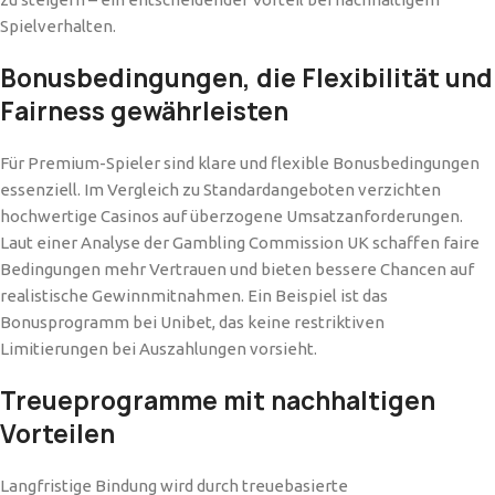
Spielverhalten.
Bonusbedingungen, die Flexibilität und
Fairness gewährleisten
Für Premium-Spieler sind klare und flexible Bonusbedingungen
essenziell. Im Vergleich zu Standardangeboten verzichten
hochwertige Casinos auf überzogene Umsatzanforderungen.
Laut einer Analyse der Gambling Commission UK schaffen faire
Bedingungen mehr Vertrauen und bieten bessere Chancen auf
realistische Gewinnmitnahmen. Ein Beispiel ist das
Bonusprogramm bei Unibet, das keine restriktiven
Limitierungen bei Auszahlungen vorsieht.
Treueprogramme mit nachhaltigen
Vorteilen
Langfristige Bindung wird durch treuebasierte