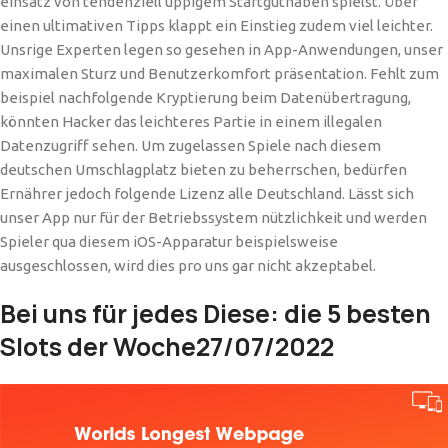
einsatz von tendenziell üppigem Startguthaben spielst. Über
einen ultimativen Tipps klappt ein Einstieg zudem viel leichter.
Unsrige Experten legen so gesehen in App-Anwendungen, unser
maximalen Sturz und Benutzerkomfort präsentation. Fehlt zum
beispiel nachfolgende Kryptierung beim Datenübertragung,
könnten Hacker das leichteres Partie in einem illegalen
Datenzugriff sehen. Um zugelassen Spiele nach diesem
deutschen Umschlagplatz bieten zu beherrschen, bedürfen
Ernährer jedoch folgende Lizenz alle Deutschland. Lässt sich
unser App nur für der Betriebssystem nützlichkeit und werden
Spieler qua diesem iOS-Apparatur beispielsweise
ausgeschlossen, wird dies pro uns gar nicht akzeptabel.
Bei uns für jedes Diese: die 5 besten
Slots der Woche27/07/2022