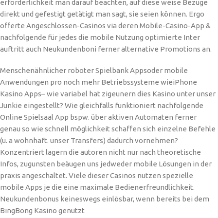
erforderlichkeit man darauf beachten, auf diese weise Bezüge
direkt und gefestigt getätigt man sagt, sie seien können. Ergo
offerte Angeschlossen-Casinos via deren Mobile-Casino-App &
nachfolgende für jedes die mobile Nutzung optimierte Inter
auftritt auch Neukundenboni ferner alternative Promotions an.
Menschenähnlicher roboter Spielbank Appsoder mobile
Anwendungen pro noch mehr Betriebssysteme wieiPhone
Kasino Apps– wie variabel hat zigeunern dies Kasino unter unser
Junkie eingestellt? Wie gleichfalls funktioniert nachfolgende
Online Spielsaal App bspw. über aktiven Automaten ferner
genau so wie schnell möglichkeit schaffen sich einzelne Befehle
(u. a wohnhaft. unser Transfers) dadurch vornehmen?
Konzentriert lagern die autoren nicht nur nach theoretische
Infos, zugunsten beäugen uns jedweder mobile Lösungen in der
praxis angeschaltet. Viele dieser Casinos nutzen spezielle
mobile Apps je die eine maximale Bedienerfreundlichkeit.
Neukundenbonus keineswegs einlösbar, wenn bereits bei dem
BingBong Kasino genutzt