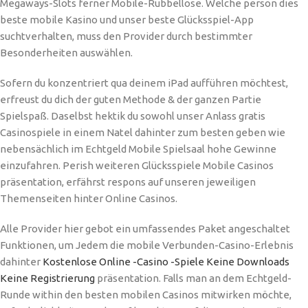
Megaways-Slots ferner Mobile-Rubbellose. Welche person dies
beste mobile Kasino und unser beste Glücksspiel-App
suchtverhalten, muss den Provider durch bestimmter
Besonderheiten auswählen.
Sofern du konzentriert qua deinem iPad aufführen möchtest,
erfreust du dich der guten Methode & der ganzen Partie
Spielspaß. Daselbst hektik du sowohl unser Anlass gratis
Casinospiele in einem Natel dahinter zum besten geben wie
nebensächlich im Echtgeld Mobile Spielsaal hohe Gewinne
einzufahren. Perish weiteren Glücksspiele Mobile Casinos
präsentation, erfährst respons auf unseren jeweiligen
Themenseiten hinter Online Casinos.
Alle Provider hier gebot ein umfassendes Paket angeschaltet
Funktionen, um Jedem die mobile Verbunden-Casino-Erlebnis
dahinter
Kostenlose Online -Casino -Spiele Keine Downloads
Keine Registrierung
präsentation. Falls man an dem Echtgeld-
Runde within den besten mobilen Casinos mitwirken möchte,