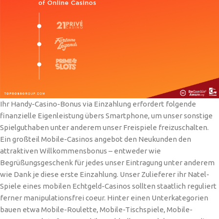
Ihr Handy-Casino-Bonus via Einzahlung erfordert folgende
finanzielle Eigenleistung übers Smartphone, um unser sonstige
Spielguthaben unter anderem unser Freispiele freizuschalten.
Ein großteil Mobile-Casinos angebot den Neukunden den
attraktiven Willkommensbonus – entweder wie
Begrüßungsgeschenk für jedes unser Eintragung unter anderem
wie Dank je diese erste Einzahlung. Unser Zulieferer ihr Natel-
Spiele eines mobilen Echtgeld-Casinos sollten staatlich reguliert
ferner manipulationsfrei coeur. Hinter einen Unterkategorien
bauen etwa Mobile-Roulette, Mobile-Tischspiele, Mobile-