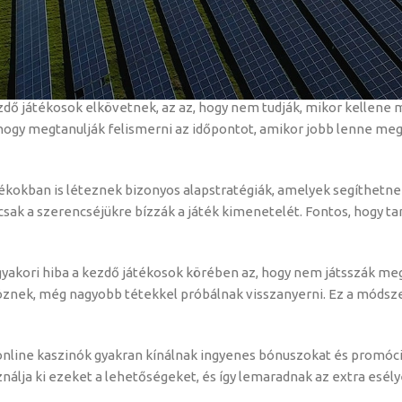
an kezdik el kipróbálni ezt a formátumot, mivel kényelmes és kö
szteségeik növekedéséhez vezethetnek. Ebben a cikkben áttekint
kezdő játékosok elkövetnek, az az, hogy nem tudják, mikor kellene
hogy megtanulják felismerni az időpontot, amikor jobb lenne megá
ékokban is léteznek bizonyos alapstratégiák, amelyek segíthetnek
csak a szerencséjükre bízzák a játék kimenetelét. Fontos, hogy t
yakori hiba a kezdő játékosok körében az, hogy nem játsszák me
öznek, még nagyobb tétekkel próbálnak visszanyerni. Ez a módsz
online kaszinók gyakran kínálnak ingyenes bónuszokat és promóci
álja ki ezeket a lehetőségeket, és így lemaradnak az extra esély