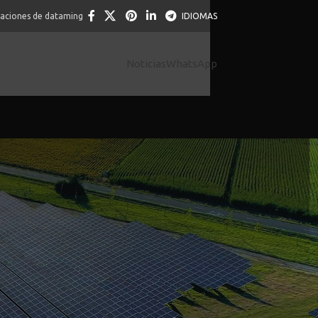
caciones de dataming
IDIOMAS
Noticias
WhatsApp
inó játék során