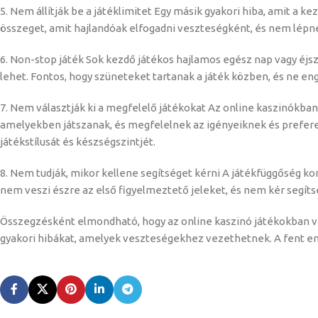
5. Nem állítják be a játéklimitet Egy másik gyakori hiba, amit a 
összeget, amit hajlandóak elfogadni veszteségként, és nem lépne
6. Non-stop játék Sok kezdő játékos hajlamos egész nap vagy éjsz
lehet. Fontos, hogy szüneteket tartanak a játék közben, és ne enge
7. Nem választják ki a megfelelő játékokat Az online kaszinókban
amelyekben játszanak, és megfelelnek az igényeiknek és prefere
játékstílusát és készségszintjét.
8. Nem tudják, mikor kellene segítséget kérni A játékfüggőség ko
nem veszi észre az első figyelmeztető jeleket, és nem kér segíts
Összegzésként elmondható, hogy az online kaszinó játékokban való
gyakori hibákat, amelyek veszteségekhez vezethetnek. A fent emlí