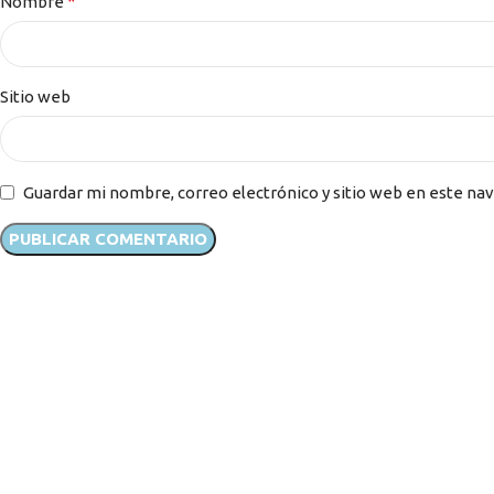
*
Nombre
Sitio web
Guardar mi nombre, correo electrónico y sitio web en este na