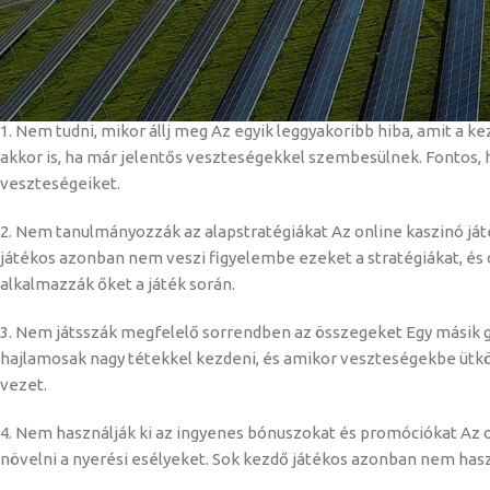
Az online kaszinó játékok egyre népszerűbbek a világon, és sok
gyakran hajlamosak elkövetni néhány gyakori hibát, amelyek ve
tippünket arról, hogyan lehet őket elkerülni.
1. Nem tudni, mikor állj meg Az egyik leggyakoribb hiba, amit a 
akkor is, ha már jelentős veszteségekkel szembesülnek. Fontos, 
veszteségeiket.
2. Nem tanulmányozzák az alapstratégiákat Az online kaszinó ját
játékos azonban nem veszi figyelembe ezeket a stratégiákat, és 
alkalmazzák őket a játék során.
3. Nem játsszák megfelelő sorrendben az összegeket Egy másik g
hajlamosak nagy tétekkel kezdeni, és amikor veszteségekbe ütk
vezet.
4. Nem használják ki az ingyenes bónuszokat és promóciókat Az 
növelni a nyerési esélyeket. Sok kezdő játékos azonban nem haszn