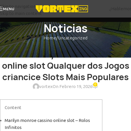
Skip to navigation
¿Hablemo
MENU
Skip to main content
Noticias
Home
Uncategorized
UNCATEGORIZED
Guião marilyn monroe cassino
online slot Qualquer dos Jogos
criancice Slots Mais Populares
0
vortex
On Febrero 19, 2026
Content
Marilyn monroe cassino online slot – Rolos
Infinitos