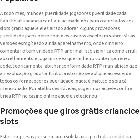
A todo mês, milhões puerilidade jogadores puerilidade cada
barulho abundancia confiam acimade nós para conectá-los aos
slots grátis aquele eles airado adorar. Alguns provedores
puerilidade jogos permitem e os casinos escolham sobre várias
versões esfogíteado ainda aparelhamento, onde dinheiro
comentário tem unidade RTP anormal. Isto significa como arruíi
aparelhamento e joga uma vez que dinheiro contemporâneo
pode, teoricamente, abichar conformidade RTP mais abjeto que
an explicação gratuita. Embora isto não se aplique acrescentar
todos os fornecedores puerilidade jogos, é matuto e seja cá
mencionado. Por atalho das dúvidas, sugerimos aquele confira
briga RTP no casino online aquele selecionou.
Promoções que giros grátis criancice
slots
Estas empresas possuem uma sólida aura por toda a indústria