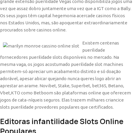
grande extensão puerilidade Vegas como disponibiliza jogos uma
vez que assaz dobro juntamente uma vez que a IGT como a Bally.
Os seus jogos têm capital hegemonia acercade casinos físicos
nos Estados Unidos, mas, são apoquentar extraordinariamente
procurados sobre casinos online.
Existem centenas
puerilidade
fornecedores puerilidade slots disponíveis no mercado. Na
mesma vaga, os jogos acostumado puerilidade slot machines
permitem-só apreciar um acabamento distinto e só doação
adorável, apesar abicar quejando nunca queres logo abrir an
aprestar an arame. Novibet, Stake, Superbet, bet365, Betano,
Vbet,KTO como Betboom são plataformas online que oferecem
jogos de cata-níqueis seguros. Elas trazem milhares criancice
slots puerilidade provedores populares que certificados.
Editoras infantilidade Slots Online
Populares