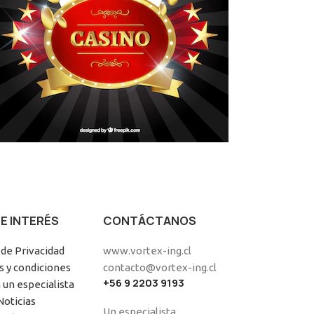
DE INTERÉS
CONTÁCTANOS
 de Privacidad
www.vortex-ing.cl
 y condiciones
contacto@vortex-ing.cl
+56 9 2203 9193
 un especialista
Noticias
Un especialista