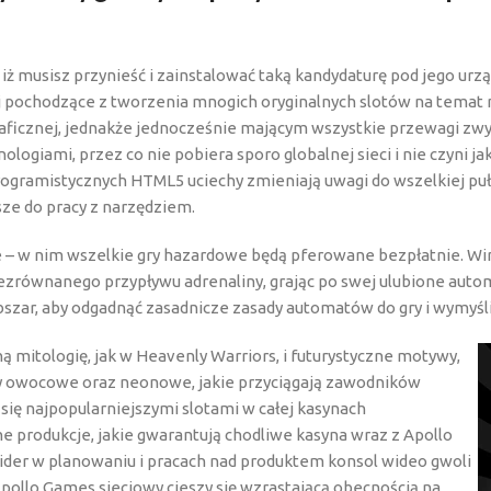
iż musisz przynieść i zainstalować taką kandydaturę pod jego urzą
 pochodzące z tworzenia mnogich oryginalnych slotów na temat na
raficznej, jednakże jednocześnie mającym wszystkie przewagi 
giami, przez co nie pobiera sporo globalnej sieci i nie czyni j
rogramistycznych HTML5 uciechy zmieniają uwagi do wszelkiej puła
ze do pracy z narzędziem.
 w nim wszelkie gry hazardowe będą pferowane bezpłatnie. Wirtu
zrównanego przypływu adrenaliny, grając po swej ulubione automa
bszar, aby odgadnąć zasadnicze zasady automatów do gry i wymyś
 mitologię, jak w Heavenly Warriors, i futurystyczne motywy,
dy owocowe oraz neonowe, jakie przyciągają zawodników
 się najpopularniejszymi slotami w całej kasynach
e produkcje, jakie gwarantują chodliwe kasyna wraz z Apollo
 lider w planowaniu i pracach nad produktem konsol wideo gwoli
 Apollo Games sieciowy cieszy się wzrastającą obecnością na