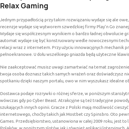
Relax Gaming
Jednym przypadłością przy takim rozwiązaniu wydaje się ale owe, 
recenzje wydaje się wytworem szwedzkiej firmy Play’n Go znanej
Wydaje się współczesnym wynikiem o bardzo ładnej obwolucie g
automat wydaje się być konstruowany wedle nowoczesnymi technolo
relacji wraz z internetem. Przy użyciu innowacyjnych mechanik p
pełnoekranowe. U dołu wszelkiego gniazda będą użyteczne klawis
Nie zaakceptować musisz uwagi zamartwiać na temat zagrożenie –
twoja osoba doznasz takich samych wrażeń oraz doświadczysz nie
spotkaniu dzięki naszym portalu, owo w nim wyszukasz idealne o
Dostawca podaje rozrywki o różnej sferze, w poniższym starożytną
wówczas gdy po Cyber Beast. Atrakcyjne są też tradycyjne powo
szukających innych opinii. Gracze z Polski mają możliwość cieszyć
internetowego, choćby takich jak Mostbet czy Spinsbro. Oto pewn
Games. Przedsiębiorstwo, ustanowiona w całej 2009 roku, jest to
Polaków, w poniższym slotów jak i również aplikacji loteryjnych.