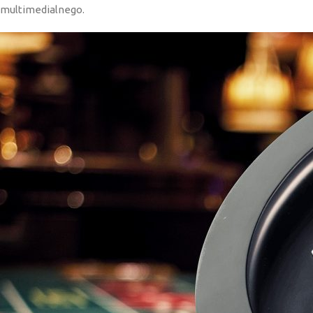
multimedialnego.