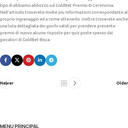
tipo di abbiamo abbozzo sul GoldBet Premio di Cerimonia.
Nell’articolo troverete molte piu informazioni correspondante al
proprio ingranaggio ed a come ottenerlo. Inoltre troverete anche
una lista dettagliata dei giochi validi per prendere presente
premio di nuovo alcune risposte per quiz poste spesso dai
giocatori di GoldBet Bisca.
Newer
Older
MENU PRINCIPAL