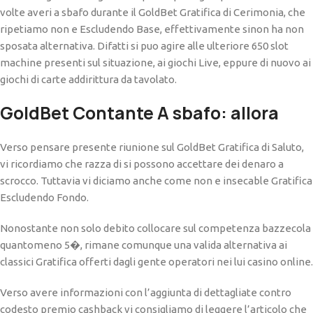
volte averi a sbafo durante il GoldBet Gratifica di Cerimonia, che
ripetiamo non e Escludendo Base, effettivamente sinon ha non
sposata alternativa. Difatti si puo agire alle ulteriore 650 slot
machine presenti sul situazione, ai giochi Live, eppure di nuovo ai
giochi di carte addirittura da tavolato.
GoldBet Contante A sbafo: allora
Verso pensare presente riunione sul GoldBet Gratifica di Saluto,
vi ricordiamo che razza di si possono accettare dei denaro a
scrocco. Tuttavia vi diciamo anche come non e insecable Gratifica
Escludendo Fondo.
Nonostante non solo debito collocare sul competenza bazzecola
quantomeno 5�, rimane comunque una valida alternativa ai
classici Gratifica offerti dagli gente operatori nei lui casino online.
Verso avere informazioni con l’aggiunta di dettagliate contro
codesto premio cashback vi consigliamo di leggere l’articolo che