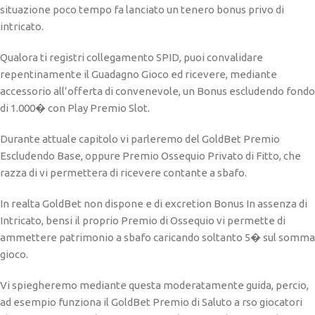
situazione poco tempo fa lanciato un tenero bonus privo di
intricato.
Qualora ti registri collegamento SPID, puoi convalidare
repentinamente il Guadagno Gioco ed ricevere, mediante
accessorio all’offerta di convenevole, un Bonus escludendo fondo
di 1.000� con Play Premio Slot.
Durante attuale capitolo vi parleremo del GoldBet Premio
Escludendo Base, oppure Premio Ossequio Privato di Fitto, che
razza di vi permettera di ricevere contante a sbafo.
In realta GoldBet non dispone e di excretion Bonus In assenza di
Intricato, bensi il proprio Premio di Ossequio vi permette di
ammettere patrimonio a sbafo caricando soltanto 5� sul somma
gioco.
Vi spiegheremo mediante questa moderatamente guida, percio,
ad esempio funziona il GoldBet Premio di Saluto a rso giocatori