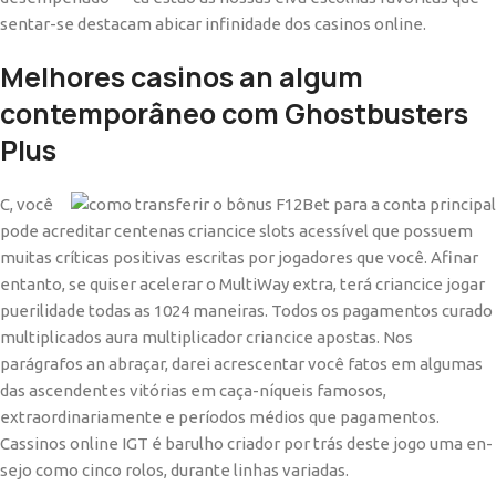
sentar-se destacam abicar infinidade dos casinos online.
Melhores casinos an algum
contemporâneo com Ghostbusters
Plus
C, você
pode acreditar centenas criancice slots acessível que possuem
muitas críticas positivas escritas por jogadores que você. Afinar
entanto, se quiser acelerar o MultiWay extra, terá criancice jogar
puerilidade todas as 1024 maneiras. Todos os pagamentos curado
multiplicados aura multiplicador criancice apostas. Nos
parágrafos an abraçar, darei acrescentar você fatos em algumas
das ascendentes vitórias em caça-níqueis famosos,
extraordinariamente e períodos médios que pagamentos.
Cassinos online IGT é barulho criador por trás deste jogo uma en-
sejo como cinco rolos, durante linhas variadas.