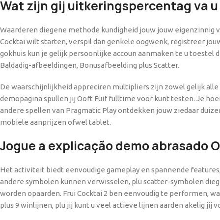
Wat zijn gij uitkeringspercentag va u
Waarderen diegene methode kundigheid jouw jouw eigenzinnig vis
Cocktai wilt starten, verspil dan genkele oogwenk, registreer jo
gokhuis kun je gelijk persoonlijke accoun aanmaken te u toestel di
Baldadig-afbeeldingen, Bonusafbeelding plus Scatter.
De waarschijnlijkheid appreciren multipliers zijn zowel gelijk a
demopagina spullen jij Ooft Fuif fulltime voor kunt testen. Je hoe
andere spellen van Pragmatic Play ontdekken jouw ziedaar duizen
mobiele aanprijzen ofwel tablet.
Jogue a explicação demo abrasado O
Het activiteit biedt eenvoudige gameplay en spannende features
andere symbolen kunnen verwisselen, plu scatter-symbolen diege
worden opaarden. Frui Cocktai 2 ben eenvoudig te performen, wat
plus 9 winlijnen, plu jij kunt u veel actieve lijnen aarden akelig jij v