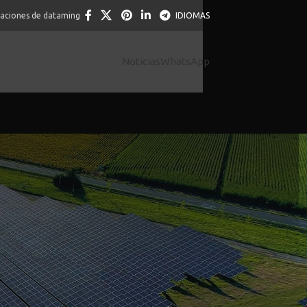
caciones de dataming
IDIOMAS
Noticias
WhatsApp
lusteken treatment