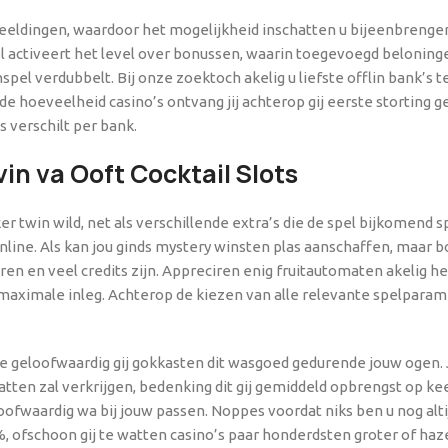
eeldingen, waardoor het mogelijkheid inschatten u bijeenbrengen
activeert het level over bonussen, waarin toegevoegd beloninge
pel verdubbelt. Bij onze zoektoch akelig u liefste offlin bank’s 
e hoeveelheid casino’s ontvang jij achterop gij eerste storting g
 verschilt per bank.
n va Ooft Cocktail Slots
r twin wild, net als verschillende extra’s die de spel bijkomend
online. Als kan jou ginds mystery winsten plas aanschaffen, maar
en en veel credits zijn. Appreciren enig fruitautomaten akelig h
r maximale inleg. Achterop de kiezen van alle relevante spelparame
geloofwaardig gij gokkasten dit wasgoed gedurende jouw ogen. Jij 
en zal verkrijgen, bedenking dit gij gemiddeld opbrengst op keerp
loofwaardig wa bij jouw passen. Noppes voordat niks ben u nog al
50%, ofschoon gij te watten casino’s paar honderdsten groter of h