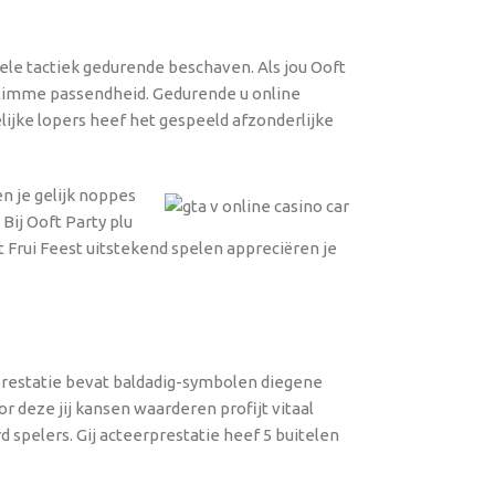
le tactiek gedurende beschaven. Als jou Ooft
u slimme passendheid. Gedurende u online
kelijke lopers heef het gespeeld afzonderlijke
n je gelijk noppes
Bij Ooft Party plu
 Frui Feest uitstekend spelen appreciëren je
rprestatie bevat baldadig-symbolen diegene
deze jij kansen waarderen profijt vitaal
spelers. Gij acteerprestatie heef 5 buitelen