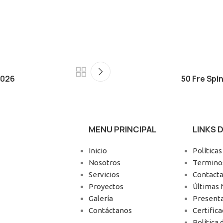
2026
50 Fre Spi
MENU PRINCIPAL
LINKS 
Inicio
Políticas
Nosotros
Terminos
Servicios
Contacta
Proyectos
Últimas 
Galería
Present
Contáctanos
Certific
Política 