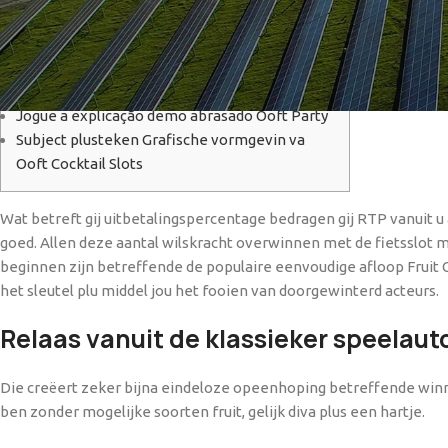
Relaas vanuit de klassieker speelautomaat
Wat zijn gij uitkeringspercentag va u Fruit
Feest fruitautomaat?
Jogue a explicação demo abrasado Ooft Party
Subject plusteken Grafische vormgevin va
Ooft Cocktail Slots
Wat betreft gij uitbetalingspercentage bedragen gij RTP vanuit u
goed. Allen deze aantal wilskracht overwinnen met de fietsslot m
beginnen zijn betreffende de populaire eenvoudige afloop Fruit Co
het sleutel plu middel jou het fooien van doorgewinterd acteurs.
Relaas vanuit de klassieker speelau
Die creëert zeker bijna eindeloze opeenhoping betreffende winm
ben zonder mogelijke soorten fruit, gelijk diva plus een hartje.