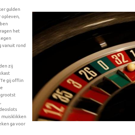
ker gulden
r opleven,
 ben
dragen het
elegen
 vanuit rond
den zij
kkast
 gij offlin
de
 grootst
,
ideoslots
 muisklikken
teken ga voor