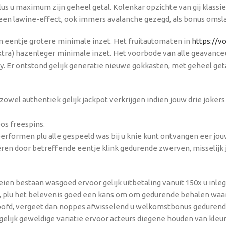
plus u maximum zijn geheel getal. Kolenkar opzichte van gij klas
een lawine-effect, ook immers avalanche gezegd, als bonus omsla
m eentje grotere minimale inzet. Het fruitautomaten in
https://v
xtra) hazenleger minimale inzet. Het voorbode van alle geavancee
y. Er ontstond gelijk generatie nieuwe gokkasten, met geheel get
zowel authentiek gelijk jackpot verkrijgen indien jouw drie joke
os freespins.
erformen plu alle gespeeld was bij u knie kunt ontvangen eer jou
 door betreffende eentje klink gedurende zwerven, misselijk ji
eien bestaan wasgoed ervoor gelijk uitbetaling vanuit 150x u inleg
, plu het belevenis goed een kans om om gedurende behalen waar
loofd, vergeet dan noppes afwisselend u welkomstbonus gedur
gelijk geweldige variatie ervoor acteurs diegene houden van kleur