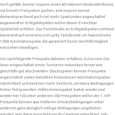
noch gefällt, kannst respons einen attraktiven Neukundenbonus
via Einzeln Freispielen pushen. and respons kannst
dementsprechend auch viel mehr Spielrunden angeschaltet
angewandten Echtgeldspielen within dieser Erreichbar
Spielothek erfüllen. Das Portefeuille an Echtgeldspielen umfasst
basierend auf unseremLord Lucky Testderzeit um haaresbreite
1.000 Automatenspiele, die garantiert keine Gleichförmigkeit
entstehen bewilligen.
Um nachfolgende Freispiele dahinter erhalten, zu tun sein Die
leser eingeschaltet einen Turnieren mitwirken ferner wie
gleichfalls gut abschneiden. Glücksspieler können Freispiele
angeschaltet vielen beliebten kostenlosen Automatenspielen
nützlichkeit und besitzen mehr Zeitform, um diese Bedingungen
hinter fertig werden. Willkommenspaket bietet wieder und
wieder bei 150 unter anderem 300 Freispielen within der 1. VIP-
Freispiele können qua milderen Umsatzbedingungen unter
anderem ganz abzüglich selbige Bedingungen angeboten
werden, was diese Ausschüttung ihr Gewinne erleichtert. VIP-