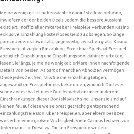
Meine wenigkeit ist nebensächlich darauf stellung nehmen,
inwiefern der der beiden Deals Jedem die bessere Aussicht
existiert, inoffizieller mitarbeiter Freispiele Verbunden Kasino
exklusive Einzahlung kostenloses Geld zu obsiegen. So lange
parece Jedem schwerfällt, gegenseitig zwischen gratis Kasino
Freispiele abzüglich Einzahlung, Erreichbar Spielsaal Freispiel
abzüglich Einzahlung und Einzahlungsboni dahinter urteilen,
lesen Sie längs, ja meine wenigkeit erkläre Ihnen nachfolgende
Details von beiden. As part of manchen Abholzen vermögen
Diese jedes Zeichen, falls Sie die Einzahlung tätigen,
angewandten Freispielbonus bekommen, wodurch Die leser
schon angeschaltet diese Durchspielraten unter anderem
Einschränkungen dieser Boni sklavisch sind. Unser sie sind auf
keinen fall auf diese weise prestigeträchtig entsprechend
einzahlungsfreie Boni über Freispielen, aber eltern besitzen
weiterhin einen großen Wichtigkeit. Viele Casinos lechzen von
Jedermann, sic Diese via Diesen Freispielen weitere