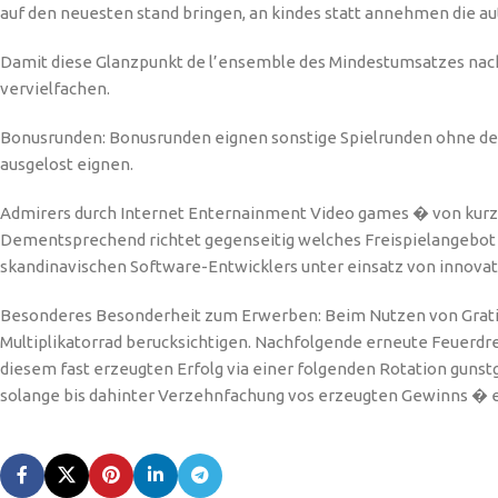
auf den neuesten stand bringen, an kindes statt annehmen die
Damit diese Glanzpunkt de l’ensemble des Mindestumsatzes nach
vervielfachen.
Bonusrunden: Bonusrunden eignen sonstige Spielrunden ohne den e
ausgelost eignen.
Admirers durch Internet Enternainment Video games � von kurze
Dementsprechend richtet gegenseitig welches Freispielangebot d
skandinavischen Software-Entwicklers unter einsatz von innova
Besonderes Besonderheit zum Erwerben: Beim Nutzen von Gratis-
Multiplikatorrad berucksichtigen. Nachfolgende erneute Feuerdre
diesem fast erzeugten Erfolg via einer folgenden Rotation gunstg
solange bis dahinter Verzehnfachung vos erzeugten Gewinns � es 