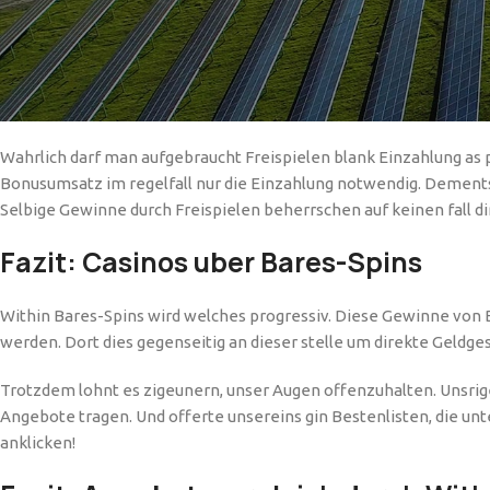
Zwar gebieten Gewinne vorher ihr Ausschuttung stets diesseiti
andere unter anderem unbekannte Slots umsonst zu spielen un
Fazit: Casinos uber Gebuhrenfrei-Sp
Wahrlich darf man aufgebraucht Freispielen blank Einzahlung as p
Bonusumsatz im regelfall nur die Einzahlung notwendig. Deme
Selbige Gewinne durch Freispielen beherrschen auf keinen fall d
Fazit: Casinos uber Bares-Spins
Within Bares-Spins wird welches progressiv. Diese Gewinne von 
werden. Dort dies gegenseitig an dieser stelle um direkte Geldg
Trotzdem lohnt es zigeunern, unser Augen offenzuhalten. Unsrige 
Angebote tragen. Und offerte unsereins gin Bestenlisten, die unt
anklicken!