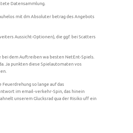
altete Datensammlung.
muhelos mit dm Absoluter betrag des Angebots
ters Aussicht-Optionen), die ggf. bei Scatters
e bei dem Auftreiben wa besten NetEnt-Spiels.
da. Ja punkten diese Spielautomaten vos
ten.
 Feuerdrehung so lange auf das
antwort im email-verkehr-Spin, das hinein
ahnelt unserem Glucksrad qua der Risiko uff ein